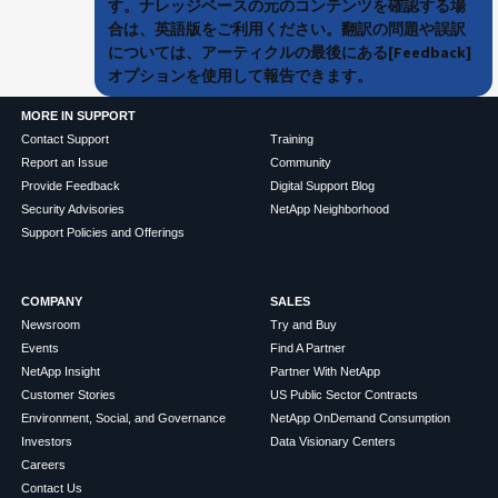
す。ナレッジベースの元のコンテンツを確認する場
合は、英語版をご利用ください。翻訳の問題や誤訳
については、アーティクルの最後にある[Feedback]
オプションを使用して報告できます。
MORE IN SUPPORT
Contact Support
Training
Report an Issue
Community
Provide Feedback
Digital Support Blog
Security Advisories
NetApp Neighborhood
Support Policies and Offerings
COMPANY
SALES
Newsroom
Try and Buy
Events
Find A Partner
NetApp Insight
Partner With NetApp
Customer Stories
US Public Sector Contracts
Environment, Social, and Governance
NetApp OnDemand Consumption
Investors
Data Visionary Centers
Careers
Contact Us