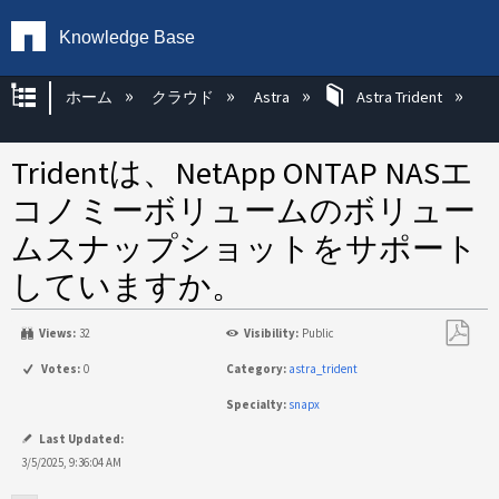
Knowledge Base
グローバル階層を展開/折りたたむ
ホーム
クラウド
Astra
Astra Trident
Tridentは、NetApp ONTAP NASエ
コノミーボリュームのボリュー
ムスナップショットをサポート
していますか。
Views:
32
Visibility:
Public
PDF
Votes:
0
Category:
astra_trident
と
Specialty:
snapx
し
て
Last Updated:
保
3/5/2025, 9:36:04 AM
存