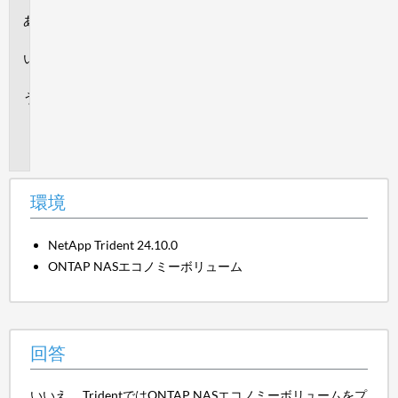
環
境
回
答
追
加
情
報
環境
NetApp Trident 24.10.0
ONTAP NASエコノミーボリューム
回答
いいえ。 TridentではONTAP NASエコノミーボリュームをプ