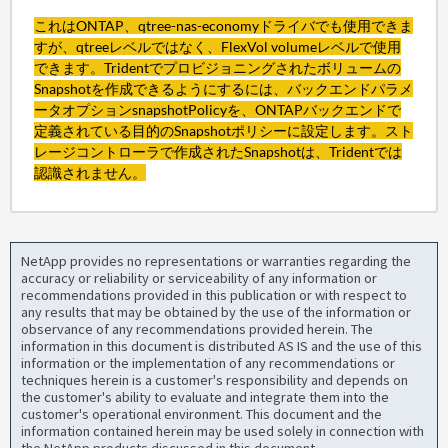
これは
ONTAP、qtree-nas-economy
ドライバでも
使用
できま
すが、
qtree
レベル
ではなく、
FlexVol volume
レベルで
使用
でき
ます。Tridentでプロビジョニングされたボリュームの
Snapshotを作成できるようにするには、バックエンドパラメ
ータオプション
snapshotPolicy
を、
ONTAP
バックエンド
で
定義されている目的のSnapshotポリシーに
設定し
ます。スト
レージコントローラで作成されたSnapshotは、Tridentでは
認識されません。
NetApp provides no representations or warranties regarding the
accuracy or reliability or serviceability of any information or
recommendations provided in this publication or with respect to
any results that may be obtained by the use of the information or
observance of any recommendations provided herein. The
information in this document is distributed AS IS and the use of this
information or the implementation of any recommendations or
techniques herein is a customer's responsibility and depends on
the customer's ability to evaluate and integrate them into the
customer's operational environment. This document and the
information contained herein may be used solely in connection with