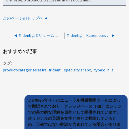
the NetApp products discussed in this document.
このページのトップへ
Tridentはボリューム作成時のinodeの設定をサポートしていますか。
Tridentは、Kubernetes上で設定を行わずに、Non-Graceful Node Shutdown（NGNS）の設定と連携して動作しますか？
おすすめの記事
タグ
product-categories:astra_trident
specialty:snapx
type:q_n_a
このWebサイトはニューラル機械翻訳ツールによっ
て翻訳されており、ナレッジベース（KB）コンテン
ツの基本的な理解を目的として提供されています。
オリジナルの英語を文字どおりに翻訳しているた
め、正確ではない翻訳が含まれている場合がありま