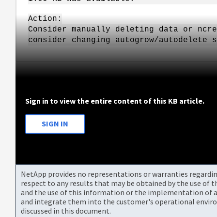
Action:
Consider manually deleting data or ncre
consider changing autogrow/autodelete s
Sign in to view the entire content of this KB article.
SIGN IN
NetApp provides no representations or warranties regarding 
respect to any results that may be obtained by the use of 
and the use of this information or the implementation of a
and integrate them into the customer's operational envir
discussed in this document.