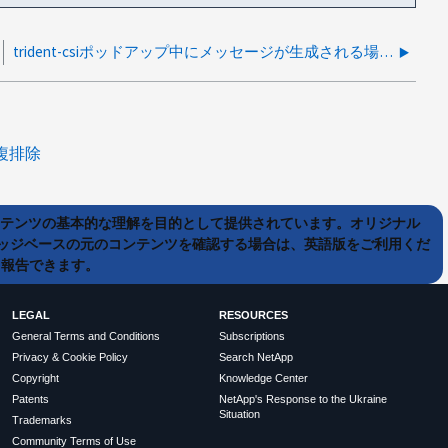
trident-csiポッドアップ中にメッセージが生成される場合、マルチパスデバイスが存在しない可能性があります
複排除
ンテンツの基本的な理解を目的として提供されています。オリジナル
ッジベースの元のコンテンツを確認する場合は、英語版をご利用くだ
て報告できます。
LEGAL
RESOURCES
General Terms and Conditions
Subscriptions
Privacy & Cookie Policy
Search NetApp
Copyright
Knowledge Center
Patents
NetApp's Response to the Ukraine
Situation
Trademarks
Community Terms of Use