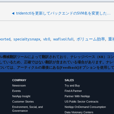
tridentctlを更新してバックエンドのSVM名を変更した場合、IOに影響はありますか。
borted
specialty:snapx
vb:0
wafl.vol.full
ボリューム効率
重
ラル機械翻訳ツールによって翻訳されており、ナレッジベース（KB）コ
しているため、正確ではない翻訳が含まれている場合があります。ナレ
いては、アーティクルの最後にある[Feedback]オプションを使用し
COMPANY
SALES
Newsroom
Try and Buy
Events
Find A Partner
NetApp Insight
Partner With NetApp
Customer Stories
US Public Sector Contracts
Environment, Social, and
NetApp OnDemand Consumption
Governance
Data Visionary Centers