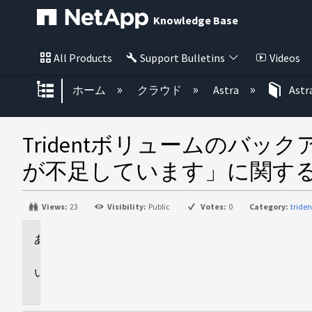
Knowledge Base
All Products
Support Bulletins
Videos
グローバル階層を展開/折りたた
ホーム
クラウド
Astra
Astr
Tridentボリュームのバ
が不足しています」に関す
Views:
23
Visibility:
Public
Votes:
0
Category:
tride
環
境
問
題