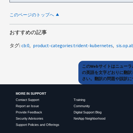
このページのトップへ
おすすめの記事
タグ
cb:0
product-categories:trident-kubernetes
sis.op.a
このWebサイトはニュー
の英語を文字どおりに翻訳
さい。翻訳の問題や誤訳につ
MORE IN SUPPORT
Contact Support
Training
Report an Issue
Community
Provide Feedback
Digital Support Blog
Security Advisories
NetApp Neighborhood
Support Policies and Offerings