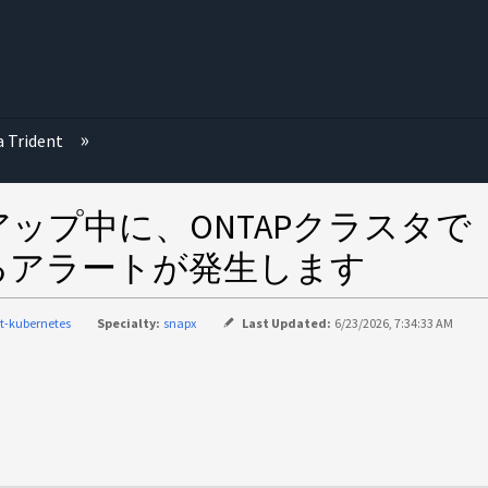
む
a Trident
ックアップ中に、ONTAPクラス
るアラートが発生します
nt-kubernetes
Specialty:
snapx
Last Updated:
6/23/2026, 7:34:33 AM