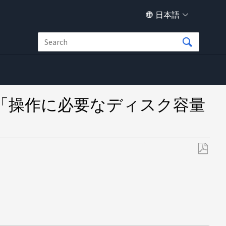
日本語
タで「操作に必要なディスク容量
PDF
と
し
て
保
存