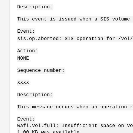
Description:
This event is issued when a SIS volume 
Event:
sis.op.aborted: SIS operation for /vol/
Action:
NONE
Sequence number:
XXXX
Description:
This message occurs when an operation r
Event:
wafl.vol.full: Insufficient space on v
1.00 KB was available.