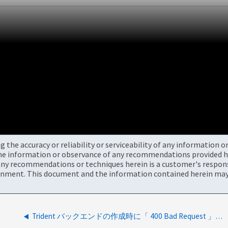
the accuracy or reliability or serviceability of any information 
the information or observance of any recommendations provided he
ny recommendations or techniques herein is a customer's responsi
onment. This document and the information contained herein may 
Trident バックエンドの作成時に「 400 Bad Request 」というエラーが発生しました