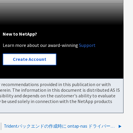
New to NetApp?
Learn more about our award-winning
Support
Create Account
or recommendations provided in this publication or with
rein. The information in this document is distributed AS IS
bility and depends on the customer's ability to evaluate
be used solely in connection with the NetApp products
Tridentバックエンドの作成時に ontap-nas ドライバーの初期化エラーが発生しました