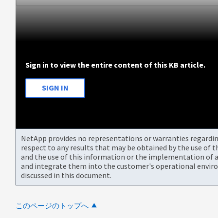
Sign in to view the entire content of this KB article.
SIGN IN
NetApp provides no representations or warranties regarding 
respect to any results that may be obtained by the use of 
and the use of this information or the implementation of a
and integrate them into the customer's operational envir
discussed in this document.
このページのトップへ