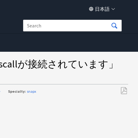
日本語
syscallが接続されています」
>
Specialty:
snapx
PDF
と
し
て
保
存