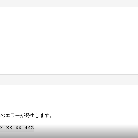
問題 。次のエラーが発生します。
X.XX.XX:443