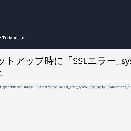
む
a Trident
entのセットアップ時に「SSLエラー_
た
nt-openshift<a>Trident Kubernetes</a><a>ssl_error_syscall</a><a>for -translation</a