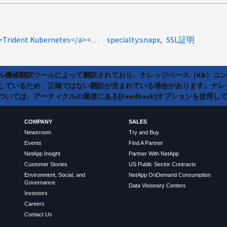
product-categories:trident-openshift<a>Trident Kubernetes</a><a>ssl_error_syscall</a><a>for -translation</a>
specialty:snapx
SSL証明
ラル機械翻訳ツールによって翻訳されており、ナレッジベース（KB）コ
しているため、正確ではない翻訳が含まれている場合があります。ナレ
いては、アーティクルの最後にある[Feedback]オプションを使用し
COMPANY
SALES
Newsroom
Try and Buy
Events
Find A Partner
NetApp Insight
Partner With NetApp
Customer Stories
US Public Sector Contracts
Environment, Social, and
NetApp OnDemand Consumption
Governance
Data Visionary Centers
Investors
Careers
Contact Us