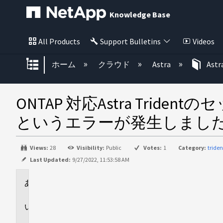
Knowledge Base
All Products
Support Bulletins
Videos
グローバル階層を展開/折りたた
ホーム
クラウド
Astra
Astr
ONTAP 対応Astra Trid
というエラーが発生しまし
Views:
28
Visibility:
Public
Votes:
1
Category:
tride
Last Updated:
9/27/2022, 11:53:58 AM
環
境
問
題