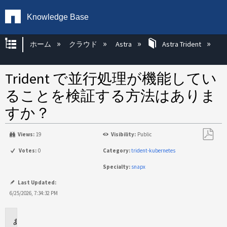
Knowledge Base
グローバル階層を展開/折りたたむ
ホーム
クラウド
Astra
Astra Trident
Trident で並行処理が機能してい
ることを検証する方法はありま
すか？
Views:
19
Visibility:
Public
PDF
Votes:
0
Category:
trident-kubernetes
と
Specialty:
snapx
し
て
Last Updated:
保
6/25/2026, 7:34:32 PM
存
環