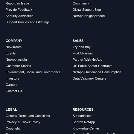
Report an Issue
Community
Provide Feedback
Digital Support Blog
Security Advisories
NetApp Neighborhood
Support Policies and Offerings
COMPANY
SALES
Newsroom
Try and Buy
Events
Find A Partner
NetApp Insight
Partner With NetApp
Customer Stories
US Public Sector Contracts
Environment, Social, and Governance
NetApp OnDemand Consumption
Investors
Data Visionary Centers
Careers
Contact Us
LEGAL
RESOURCES
General Terms and Conditions
Subscriptions
Privacy & Cookie Policy
Search NetApp
Copyright
Knowledge Center