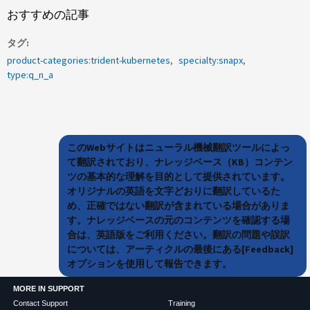
おすすめの記事
タグ
product-categories:trident-kubernetes
specialty:snapx
type:q_n_a
このWebサイトはニューラル機械翻訳ツールによっ
て翻訳されており、ナレッジベース（KB）コンテン
ツの基本的な理解を目的として提供されています。
オリジナルの英語を文字どおりに翻訳しているた
め、正確ではない翻訳が含まれている場合がありま
す。ナレッジベースの元のコンテンツを確認する場
合は、英語版をご利用ください。翻訳の問題や誤訳
については、アーティクルの最後にある[Feedback]
オプションを使用して報告できます。
MORE IN SUPPORT
Contact Support
Training