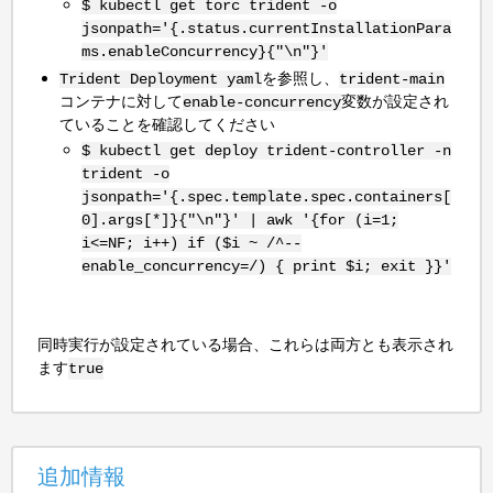
$ kubectl get torc trident -o
jsonpath='{.status.currentInstallationPara
ms.enableConcurrency}{"\n"}'
を参照し、
Trident Deployment yaml
trident-main
コンテナに対して
変数が設定され
enable-concurrency
ていることを確認してください
$ kubectl get deploy trident-controller -n
trident -o
jsonpath='{.spec.template.spec.containers[
0].args[*]}{"\n"}' | awk '{for (i=1;
i<=NF; i++) if ($i ~ /^--
enable_concurrency=/) { print $i; exit }}'
同時実行が設定されている場合、これらは両方とも表示され
ます
true
追加情報