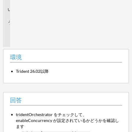
境
回
答
追
加
情
報
環境
Trident 26.02以降
回答
tridentOrchestrator をチェックして、
enableConcurrency が設定されているかどうかを確認し
ます