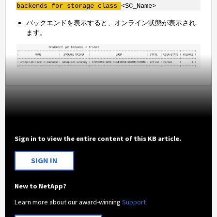
backends for storage class
<SC_Name>
バックエンドを表示すると、オンライン状態が表示され
ます。
Sign in to view the entire content of this KB article.
SIGN IN
New to NetApp?
Learn more about our award-winning
Support