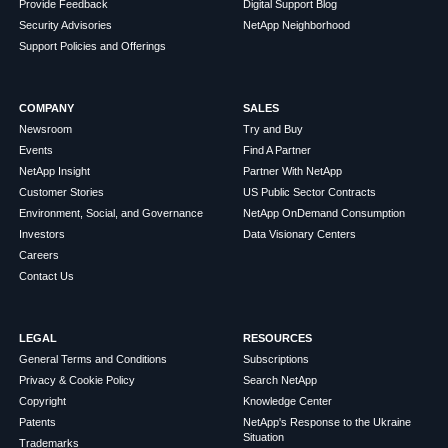
Provide Feedback
Digital Support Blog
Security Advisories
NetApp Neighborhood
Support Policies and Offerings
COMPANY
SALES
Newsroom
Try and Buy
Events
Find A Partner
NetApp Insight
Partner With NetApp
Customer Stories
US Public Sector Contracts
Environment, Social, and Governance
NetApp OnDemand Consumption
Investors
Data Visionary Centers
Careers
Contact Us
LEGAL
RESOURCES
General Terms and Conditions
Subscriptions
Privacy & Cookie Policy
Search NetApp
Copyright
Knowledge Center
Patents
NetApp's Response to the Ukraine
Situation
Trademarks