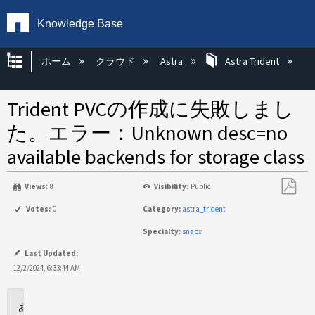
Knowledge Base
グローバル階層を展開/折りたたむ
ホーム
クラウド
Astra
Astra Trident
Trident PVCの作成に失敗しまし
た。エラー：Unknown desc=no
available backends for storage class
Views:
8
Visibility:
Public
PDF
Votes:
0
Category:
astra_trident
と
Specialty:
snapx
し
て
Last Updated:
保
12/2/2024, 6:33:44 AM
存
環