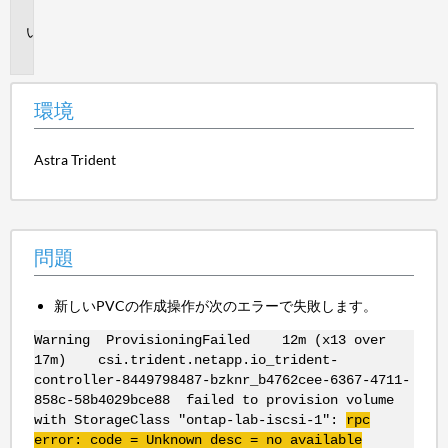
境
問
題
環境
Astra Trident
問題
新しいPVCの作成操作が次のエラーで失敗します。
Warning ProvisioningFailed 12m (x13 over
17m) csi.trident.netapp.io_trident-
controller-8449798487-bzknr_b4762cee-6367-4711-
858c-58b4029bce88 failed to provision volume
with StorageClass "ontap-lab-iscsi-1":
rpc
error: code = Unknown desc = no available