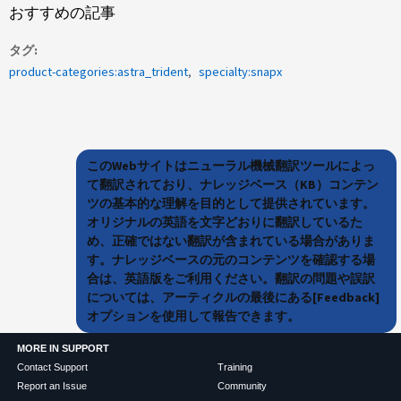
おすすめの記事
タグ
product-categories:astra_trident
specialty:snapx
このWebサイトはニューラル機械翻訳ツールによっ
て翻訳されており、ナレッジベース（KB）コンテン
ツの基本的な理解を目的として提供されています。
オリジナルの英語を文字どおりに翻訳しているた
め、正確ではない翻訳が含まれている場合がありま
す。ナレッジベースの元のコンテンツを確認する場
合は、英語版をご利用ください。翻訳の問題や誤訳
については、アーティクルの最後にある[Feedback]
オプションを使用して報告できます。
MORE IN SUPPORT
Contact Support
Training
Report an Issue
Community