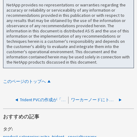
NetApp provides no representations or warranties regarding the
accuracy or reliability or serviceability of any information or
recommendations provided in this publication or with respect to
any results that may be obtained by the use of the information or
observance of any recommendations provided herein. The
information in this document is distributed AS IS and the use of this
information or the implementation of any recommendations or
techniques herein is a customer's responsibility and depends on
the customer's ability to evaluate and integrate them into the
customer's operational environment. This document and the
information contained herein may be used solely in connection with
the NetApp products discussed in this document.
このページのトップへ
Trident PVCの作成が「Ruleset Not Found」で失敗する
ワーカーノードにトポロジが設定されている場合、Trident PVCの導入が失敗します
おすすめの記事
タグ
product-categories:astra_trident
specialty:snapx