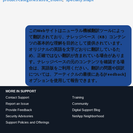
このWebサイトはニューラル機械翻訳ツールによっ
て翻訳されており、ナレッジベース（KB）コンテン
ツの基本的な理解を目的として提供されています。
オリジナルの英語を文字どおりに翻訳しているた
め、正確ではない翻訳が含まれている場合がありま
す。ナレッジベースの元のコンテンツを確認する場
合は、英語版をご利用ください。翻訳の問題や誤訳
については、アーティクルの最後にある[Feedback]
オプションを使用して報告できます。
MORE IN SUPPORT
Contact Support
Training
Report an Issue
Community
Provide Feedback
Digital Support Blog
Security Advisories
NetApp Neighborhood
Support Policies and Offerings