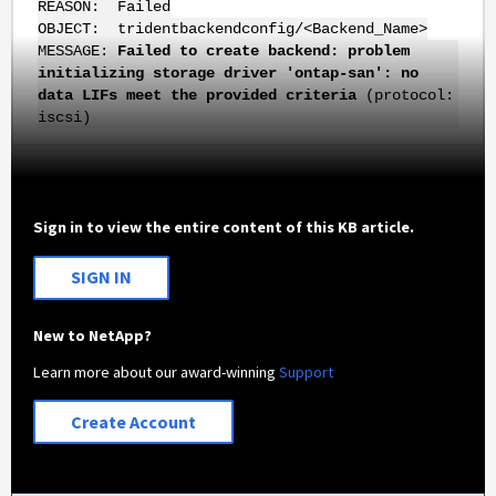
REASON: Failed
O
BJECT:
tridentbackendconfig/<Backend_Name>
MESSAGE:
Failed to create backend: problem
initializing storage driver 'ontap-san': no
data LIFs meet the provided criteria
(protocol:
iscsi)
Sign in to view the entire content of this KB article.
SIGN IN
New to NetApp?
Learn more about our award-winning
Support
Create Account