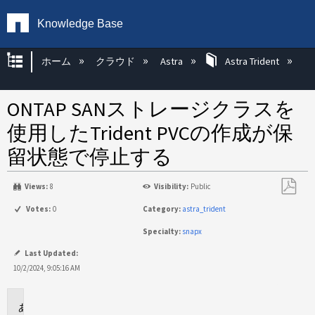
Knowledge Base
グローバル階層を展開/折りたたむ
ホーム
クラウド
Astra
Astra Trident
ONTAP SANストレージクラスを
使用したTrident PVCの作成が保
留状態で停止する
Views:
8
Visibility:
Public
PDF
Votes:
0
Category:
astra_trident
と
Specialty:
snapx
し
て
Last Updated:
保
10/2/2024, 9:05:16 AM
存
環