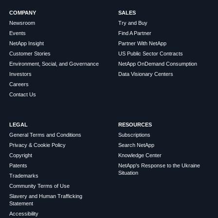
COMPANY
SALES
Newsroom
Try and Buy
Events
Find A Partner
NetApp Insight
Partner With NetApp
Customer Stories
US Public Sector Contracts
Environment, Social, and Governance
NetApp OnDemand Consumption
Investors
Data Visionary Centers
Careers
Contact Us
LEGAL
RESOURCES
General Terms and Conditions
Subscriptions
Privacy & Cookie Policy
Search NetApp
Copyright
Knowledge Center
Patents
NetApp's Response to the Ukraine
Situation
Trademarks
Community Terms of Use
Slavery and Human Trafficking
Statement
Accessibility