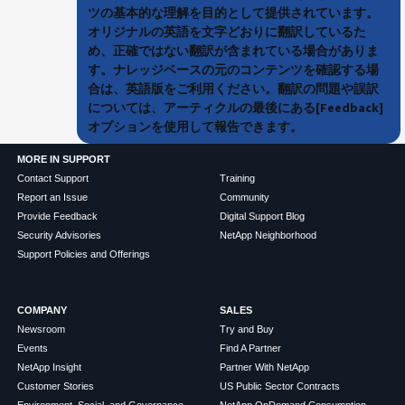
ツの基本的な理解を目的として提供されています。
オリジナルの英語を文字どおりに翻訳しているた
め、正確ではない翻訳が含まれている場合がありま
す。ナレッジベースの元のコンテンツを確認する場
合は、英語版をご利用ください。翻訳の問題や誤訳
については、アーティクルの最後にある[Feedback]
オプションを使用して報告できます。
MORE IN SUPPORT
Contact Support
Training
Report an Issue
Community
Provide Feedback
Digital Support Blog
Security Advisories
NetApp Neighborhood
Support Policies and Offerings
COMPANY
SALES
Newsroom
Try and Buy
Events
Find A Partner
NetApp Insight
Partner With NetApp
Customer Stories
US Public Sector Contracts
Environment, Social, and Governance
NetApp OnDemand Consumption