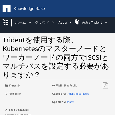
Knowledge Base
グローバル階層を展開/折りたたむ
ホーム
クラウド
Astra
Astra Trident
Tridentを使用する際、
Kubernetesのマスターノードと
ワーカーノードの両方でiSCSIと
マルチパスを設定する必要があ
りますか？
Views:
9
Visibility:
Public
PDF
Votes:
0
Category:
trident-kubernetes
と
Specialty:
snapx
し
て
Last Updated: