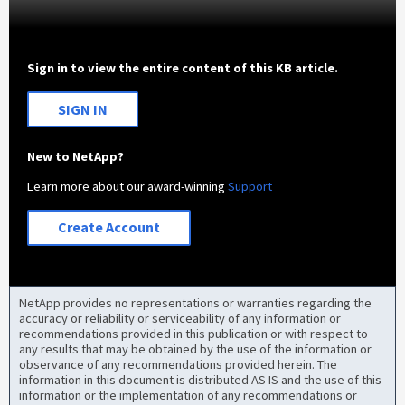
Sign in to view the entire content of this KB article.
SIGN IN
New to NetApp?
Learn more about our award-winning
Support
Create Account
NetApp provides no representations or warranties regarding the
accuracy or reliability or serviceability of any information or
recommendations provided in this publication or with respect to
any results that may be obtained by the use of the information or
observance of any recommendations provided herein. The
information in this document is distributed AS IS and the use of this
information or the implementation of any recommendations or