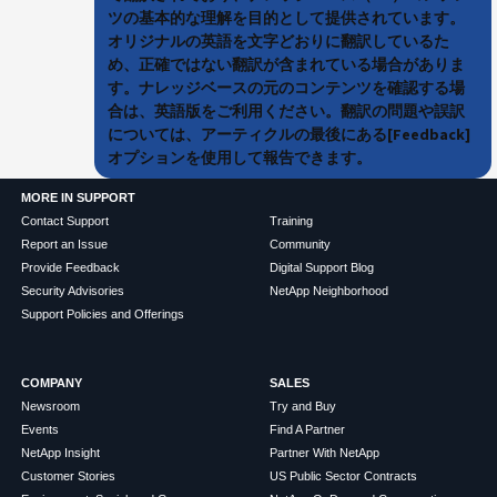
ツの基本的な理解を目的として提供されています。
オリジナルの英語を文字どおりに翻訳しているた
め、正確ではない翻訳が含まれている場合がありま
す。ナレッジベースの元のコンテンツを確認する場
合は、英語版をご利用ください。翻訳の問題や誤訳
については、アーティクルの最後にある[Feedback]
オプションを使用して報告できます。
MORE IN SUPPORT
Contact Support
Training
Report an Issue
Community
Provide Feedback
Digital Support Blog
Security Advisories
NetApp Neighborhood
Support Policies and Offerings
COMPANY
SALES
Newsroom
Try and Buy
Events
Find A Partner
NetApp Insight
Partner With NetApp
Customer Stories
US Public Sector Contracts