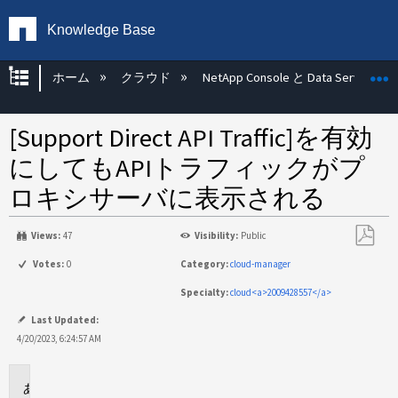
Knowledge Base
グローバル階層を展開/折りたたむ
ホーム
クラウド
NetApp Console と Data Services
[Support Direct API Traffic]を有効
にしてもAPIトラフィックがプ
ロキシサーバに表示される
Views:
47
Visibility:
Public
PDF
Votes:
0
Category:
cloud-manager
と
Specialty:
cloud<a>2009428557</a>
し
て
Last Updated:
保
4/20/2023, 6:24:57 AM
存
環