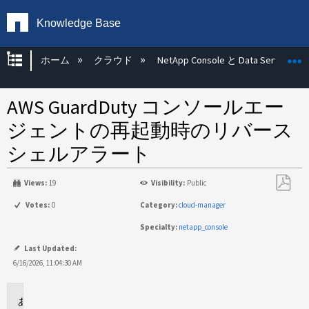
Knowledge Base
グローバル階層を展開/折りたたむ
ホーム
クラウド
NetApp Console と Data Services
AWS GuardDuty コンソールエー
ジェントの再起動時のリバース
シェルアラート
Views:
19
Visibility:
Public
PDF
Votes:
0
Category:
cloud-manager
と
Specialty:
netapp_console
し
て
Last Updated:
保
6/16/2026, 11:04:30 AM
存
環