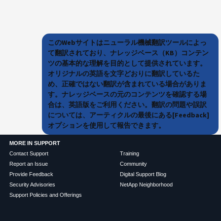
このWebサイトはニューラル機械翻訳ツールによっ
て翻訳されており、ナレッジベース（KB）コンテン
ツの基本的な理解を目的として提供されています。
オリジナルの英語を文字どおりに翻訳しているた
め、正確ではない翻訳が含まれている場合がありま
す。ナレッジベースの元のコンテンツを確認する場
合は、英語版をご利用ください。翻訳の問題や誤訳
については、アーティクルの最後にある[Feedback]
オプションを使用して報告できます。
MORE IN SUPPORT
Contact Support
Training
Report an Issue
Community
Provide Feedback
Digital Support Blog
Security Advisories
NetApp Neighborhood
Support Policies and Offerings