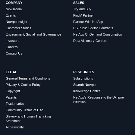
COMPANY
SALES
Newsroom
Try and Buy
Events
Find A Partner
NetApp Insight
Partner With NetApp
Customer Stories
US Public Sector Contracts
Environment, Social, and Governance
NetApp OnDemand Consumption
Investors
Data Visionary Centers
Careers
Contact Us
LEGAL
RESOURCES
General Terms and Conditions
Subscriptions
Privacy & Cookie Policy
Search NetApp
Copyright
Knowledge Center
Patents
NetApp's Response to the Ukraine
Situation
Trademarks
Community Terms of Use
Slavery and Human Trafficking
Statement
Accessibility