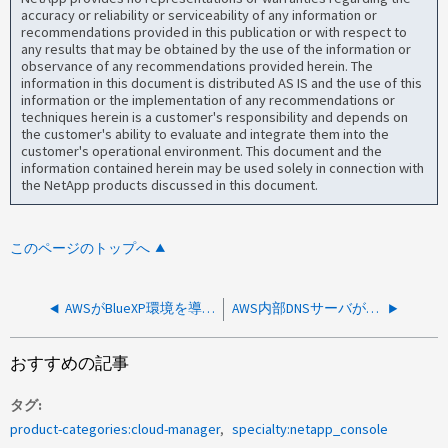
accuracy or reliability or serviceability of any information or
recommendations provided in this publication or with respect to
any results that may be obtained by the use of the information or
observance of any recommendations provided herein. The
information in this document is distributed AS IS and the use of this
information or the implementation of any recommendations or
techniques herein is a customer's responsibility and depends on
the customer's ability to evaluate and integrate them into the
customer's operational environment. This document and the
information contained herein may be used solely in connection with
the NetApp products discussed in this document.
このページのトップへ
AWSがBlueXP環境を導入し、portal.azure.comのIPv4アドレスへのトラフィックを確認
AWS内部DNSサーバが停止しました
おすすめの記事
タグ
product-categories:cloud-manager
specialty:netapp_console