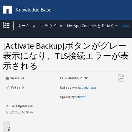
Knowledge Base
グローバル階層を展開/折りたたむ
ホーム
クラウド
NetApp Console と Data Services
[Activate Backup]ボタンがグレー
表示になり、TLS接続エラーが表
示される
Views:
24
Visibility:
Public
PDF
Votes:
0
Category:
cloud-manager
と
Specialty:
bluexp
し
て
Last Updated:
保
9/16/2023, 3:53:50 PM
存
環