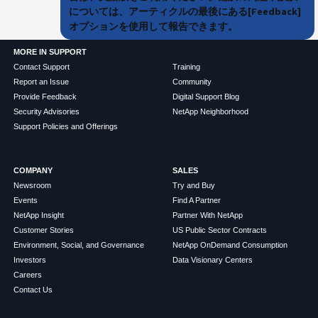
については、アーティクルの最後にある[Feedback]
オプションを使用して報告できます。
MORE IN SUPPORT
Contact Support
Training
Report an Issue
Community
Provide Feedback
Digital Support Blog
Security Advisories
NetApp Neighborhood
Support Policies and Offerings
COMPANY
SALES
Newsroom
Try and Buy
Events
Find A Partner
NetApp Insight
Partner With NetApp
Customer Stories
US Public Sector Contracts
Environment, Social, and Governance
NetApp OnDemand Consumption
Investors
Data Visionary Centers
Careers
Contact Us