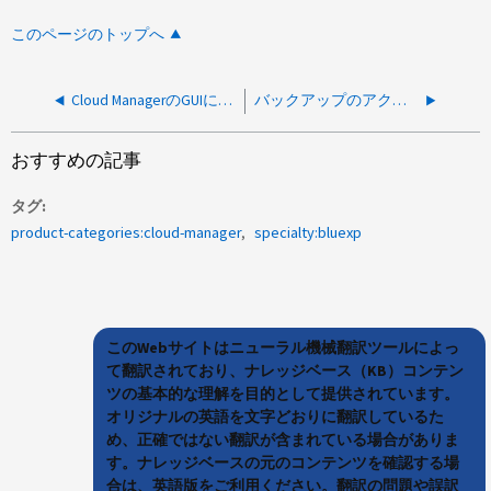
このページのトップへ
Cloud ManagerのGUIにボリューム関係のアクションメニューが表示されない
バックアップのアクティブ化に失敗し、「S3バケットオブジェクトロックの読み込み中にエラーが発生しました。アクセスが拒否されました」
おすすめの記事
タグ
product-categories:cloud-manager
specialty:bluexp
このWebサイトはニューラル機械翻訳ツールによっ
て翻訳されており、ナレッジベース（KB）コンテン
ツの基本的な理解を目的として提供されています。
オリジナルの英語を文字どおりに翻訳しているた
め、正確ではない翻訳が含まれている場合がありま
す。ナレッジベースの元のコンテンツを確認する場
合は、英語版をご利用ください。翻訳の問題や誤訳