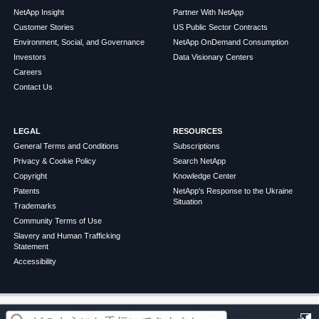
NetApp Insight
Partner With NetApp
Customer Stories
US Public Sector Contracts
Environment, Social, and Governance
NetApp OnDemand Consumption
Investors
Data Visionary Centers
Careers
Contact Us
LEGAL
RESOURCES
General Terms and Conditions
Subscriptions
Privacy & Cookie Policy
Search NetApp
Copyright
Knowledge Center
Patents
NetApp's Response to the Ukraine
Situation
Trademarks
Community Terms of Use
Slavery and Human Trafficking
Statement
Accessibility
この記事は役に立ちましたか？
©
2026
NetApp
English
Terms of Use
Privacy Policy