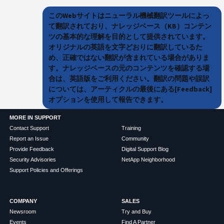
このWebサイトはニューラル機械翻訳ツールによっ
て翻訳されており、ナレッジベース（KB）コンテン
ツの基本的な理解を目的として提供されています。
オリジナルの英語を文字どおりに翻訳しているた
め、正確ではない翻訳が含まれている場合がありま
す。ナレッジベースの元のコンテンツを確認する場
合は、英語版をご利用ください。翻訳の問題や誤訳
については、アーティクルの最後にある[Feedback]
オプションを使用して報告できます。
MORE IN SUPPORT
Contact Support
Training
Report an Issue
Community
Provide Feedback
Digital Support Blog
Security Advisories
NetApp Neighborhood
Support Policies and Offerings
COMPANY
SALES
Newsroom
Try and Buy
Events
Find A Partner