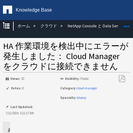
Knowledge Base
グローバル階層を展開/折りたたむ
ホーム
クラウド
NetApp Console と Data Services
HA 作業環境を検出中にエラーが
発生しました： Cloud Manager
をクラウドに接続できません
Views:
33
Visibility:
Public
PDF
Votes:
0
Category:
cloud-manager
と
Specialty:
bluexp
し
て
Last Updated:
保
7/12/2024, 5:22:27 AM
存
環