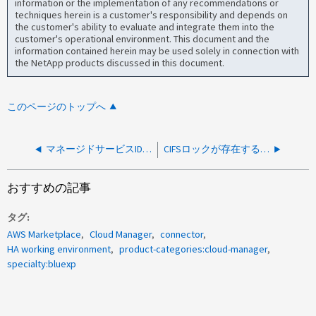
information or the implementation of any recommendations or
techniques herein is a customer's responsibility and depends on
the customer's ability to evaluate and integrate them into the
customer's operational environment. This document and the
information contained herein may be used solely in connection with
the NetApp products discussed in this document.
このページのトップへ
マネージドサービスIDに関連付けられているアカウントは編集できません
CIFSロックが存在するかどうかの確認中にエラーが発生しました：未定義
おすすめの記事
タグ
AWS Marketplace
Cloud Manager
connector
HA working environment
product-categories:cloud-manager
specialty:bluexp