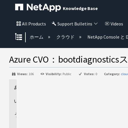
Knowledge Base
All Products
Support Bulletins
Videos
グローバル階層を展開/折りたた
ホーム
クラウド
NetApp Console と D
Azure CVO：bootdia
Views:
106
Visibility:
Public
Votes:
0
Category:
clo
環
境
回
答
追
加
情