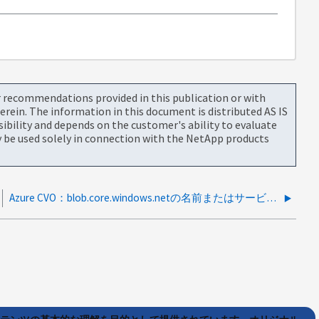
or recommendations provided in this publication or with
rein. The information in this document is distributed AS IS
bility and depends on the customer's ability to evaluate
be used solely in connection with the NetApp products
Azure CVO：blob.core.windows.netの名前またはサービスが不明なため、アグリゲートを作成できません