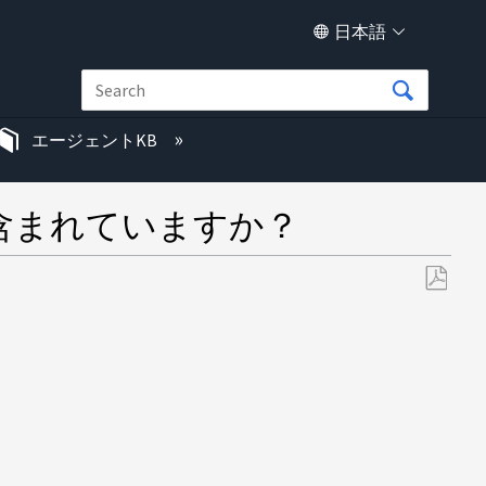
日本語
エージェントKB
は何が含まれていますか？
PDF
と
し
て
保
存