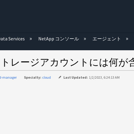
む
ata Services
NetApp コンソール
エージェント
gnosticsストレージアカウントに
ud-manager
Specialty:
cloud
Last Updated:
1/2/2023, 6:24:13 AM