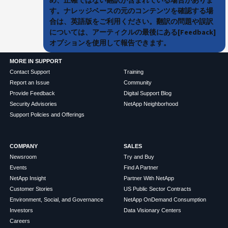
す。ナレッジベースの元のコンテンツを確認する場
合は、英語版をご利用ください。翻訳の問題や誤訳
については、アーティクルの最後にある[Feedback]
オプションを使用して報告できます。
MORE IN SUPPORT
Contact Support
Training
Report an Issue
Community
Provide Feedback
Digital Support Blog
Security Advisories
NetApp Neighborhood
Support Policies and Offerings
COMPANY
SALES
Newsroom
Try and Buy
Events
Find A Partner
NetApp Insight
Partner With NetApp
Customer Stories
US Public Sector Contracts
Environment, Social, and Governance
NetApp OnDemand Consumption
Investors
Data Visionary Centers
Careers