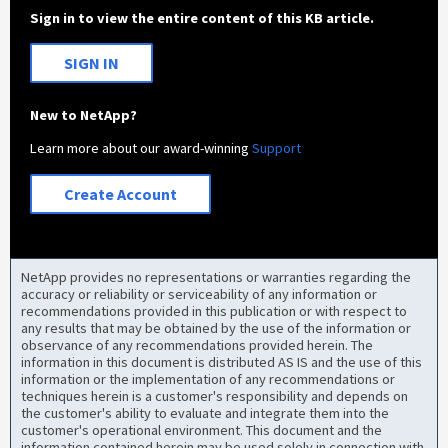
Sign in to view the entire content of this KB article.
SIGN IN
New to NetApp?
Learn more about our award-winning
Support
Create Account
NetApp provides no representations or warranties regarding the
accuracy or reliability or serviceability of any information or
recommendations provided in this publication or with respect to
any results that may be obtained by the use of the information or
observance of any recommendations provided herein. The
information in this document is distributed AS IS and the use of this
information or the implementation of any recommendations or
techniques herein is a customer's responsibility and depends on
the customer's ability to evaluate and integrate them into the
customer's operational environment. This document and the
information contained herein may be used solely in connection with