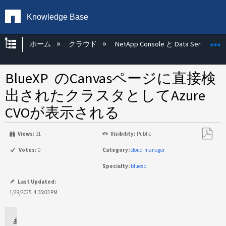
Knowledge Base
グローバル階層を展開/折りたたむ
ホーム
クラウド
NetApp Console と Data Services
BlueXP のCanvasページに直接検
出されたクラスタとしてAzure
CVOが表示される
Views:
31
Visibility:
Public
PDF
Votes:
0
Category:
cloud-manager
と
Specialty:
bluexp
し
て
Last Updated:
保
1/29/2025, 4:35:03 PM
存
環