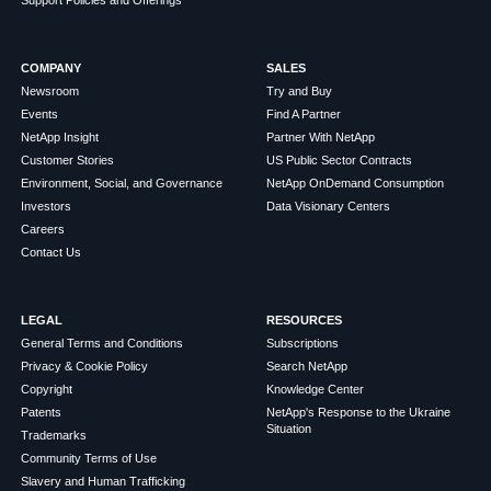
COMPANY
SALES
Newsroom
Try and Buy
Events
Find A Partner
NetApp Insight
Partner With NetApp
Customer Stories
US Public Sector Contracts
Environment, Social, and Governance
NetApp OnDemand Consumption
Investors
Data Visionary Centers
Careers
Contact Us
LEGAL
RESOURCES
General Terms and Conditions
Subscriptions
Privacy & Cookie Policy
Search NetApp
Copyright
Knowledge Center
Patents
NetApp's Response to the Ukraine
Situation
Trademarks
Community Terms of Use
Slavery and Human Trafficking