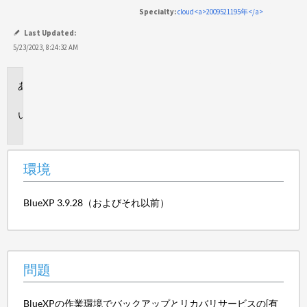
と
Specialty:
cloud<a>2009521195年</a>
し
て
Last Updated:
保
5/23/2023, 8:24:32 AM
存
環
境
問
題
環境
BlueXP 3.9.28（およびそれ以前）
問題
BlueXPの作業環境でバックアップとリカバリサービスの[有