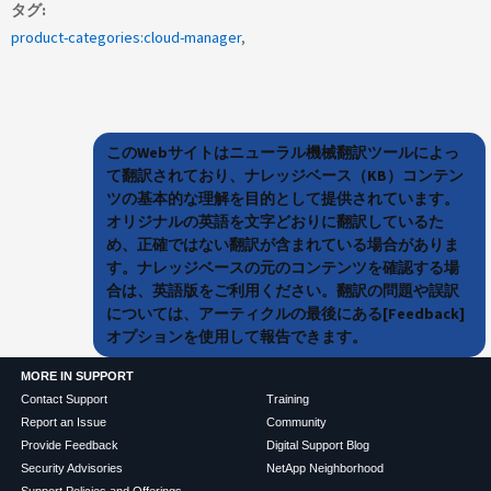
タグ
product-categories:cloud-manager
このWebサイトはニューラル機械翻訳ツールによっ
て翻訳されており、ナレッジベース（KB）コンテン
ツの基本的な理解を目的として提供されています。
オリジナルの英語を文字どおりに翻訳しているた
め、正確ではない翻訳が含まれている場合がありま
す。ナレッジベースの元のコンテンツを確認する場
合は、英語版をご利用ください。翻訳の問題や誤訳
については、アーティクルの最後にある[Feedback]
オプションを使用して報告できます。
MORE IN SUPPORT
Contact Support
Training
Report an Issue
Community
Provide Feedback
Digital Support Blog
Security Advisories
NetApp Neighborhood
Support Policies and Offerings