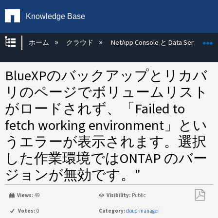
Knowledge Base
グローバル階層を展開/折りたたむ
ホーム
クラウド
NetApp Console と Data Services
BlueXPのバックアップとリカバ
リのページでボリュームリスト
がロードされず、「Failed to
fetch working environment」とい
うエラーが表示されます。選択
した作業環境ではONTAP のバー
ジョンが無効です。"
Views:
49
Visibility:
Public
PDF
Votes:
0
Category:
cloud-manager