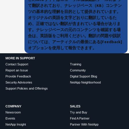
て翻訳されており、ナレッジベース（KB）コンテン
ツの基本的な理解を目的として提供されています。
オリジナルの英語を文字どおりに翻訳しているた
め、正確ではない翻訳が含まれている場合がありま
す。ナレッジベースの元のコンテンツを確認する場
合は、英語版をご利用ください。翻訳の問題や誤訳
については、アーティクルの最後にある[Feedback]
オプションを使用して報告できます。
MORE IN SUPPORT
Contact Support
Training
Report an Issue
Community
Provide Feedback
Digital Support Blog
Security Advisories
NetApp Neighborhood
Support Policies and Offerings
COMPANY
SALES
Newsroom
Try and Buy
Events
Find A Partner
NetApp Insight
Partner With NetApp