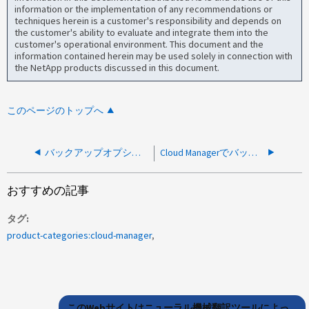
information or the implementation of any recommendations or
techniques herein is a customer's responsibility and depends on
the customer's ability to evaluate and integrate them into the
customer's operational environment. This document and the
information contained herein may be used solely in connection with
the NetApp products discussed in this document.
このページのトップへ
バックアップオプションが OnCommand Cloud Manager の GUI に表示されない
Cloud Managerでバックアップが失敗または不明と表示されている
おすすめの記事
タグ
product-categories:cloud-manager
このWebサイトはニューラル機械翻訳ツールによっ