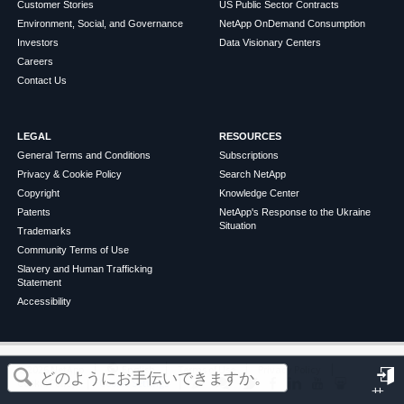
Customer Stories
US Public Sector Contracts
Environment, Social, and Governance
NetApp OnDemand Consumption
Investors
Data Visionary Centers
Careers
Contact Us
LEGAL
RESOURCES
General Terms and Conditions
Subscriptions
Privacy & Cookie Policy
Search NetApp
Copyright
Knowledge Center
Patents
NetApp's Response to the Ukraine
Situation
Trademarks
Community Terms of Use
Slavery and Human Trafficking
Statement
Accessibility
この記事は役に立ちましたか？
©
2026
NetApp
English
Terms of Use
Privacy Policy
Cookie Policy
Cookie Settings
サ
はい
いいえ