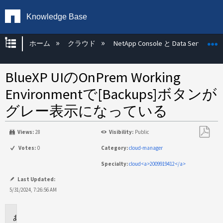
Knowledge Base
グローバル階層を展開/折りたたむ
ホーム
クラウド
NetApp Console と Data Services
BlueXP UIのOnPrem Working
Environmentで[Backups]ボタンが
グレー表示になっている
Views:
28
Visibility:
Public
PDF
Votes:
0
Category:
cloud-manager
と
Specialty:
cloud<a>2009919412</a>
し
て
Last Updated:
保
5/31/2024, 7:26:56 AM
存
環