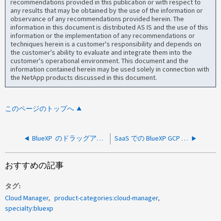
recommendations provided in this publication or with respect to
any results that may be obtained by the use of the information or
observance of any recommendations provided herein. The
information in this document is distributed AS IS and the use of this
information or the implementation of any recommendations or
techniques herein is a customer's responsibility and depends on
the customer's ability to evaluate and integrate them into the
customer's operational environment. This document and the
information contained herein may be used solely in connection with
the NetApp products discussed in this document.
このページのトップへ
BlueXP のドラッグアンドドロップレプリケーションがエラーで失敗しました
SaaS での BlueXP GCP Connector の導入に失敗しました
おすすめの記事
タグ
Cloud Manager
product-categories:cloud-manager
specialty:bluexp