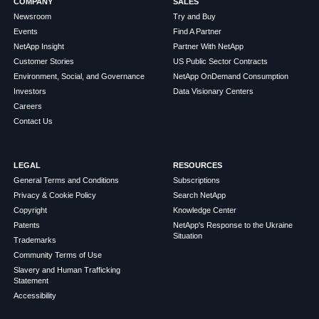
COMPANY
SALES
Newsroom
Try and Buy
Events
Find A Partner
NetApp Insight
Partner With NetApp
Customer Stories
US Public Sector Contracts
Environment, Social, and Governance
NetApp OnDemand Consumption
Investors
Data Visionary Centers
Careers
Contact Us
LEGAL
RESOURCES
General Terms and Conditions
Subscriptions
Privacy & Cookie Policy
Search NetApp
Copyright
Knowledge Center
Patents
NetApp's Response to the Ukraine
Situation
Trademarks
Community Terms of Use
Slavery and Human Trafficking
Statement
Accessibility