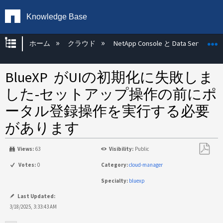
Knowledge Base
グローバル階層を展開/折りたたむ
ホーム
クラウド
NetApp Console と Data Services
BlueXP がUIの初期化に失敗しま
した-セットアップ操作の前にポ
ータル登録操作を実行する必要
があります
Views:
63
Visibility:
Public
PDF
Votes:
0
Category:
cloud-manager
と
Specialty:
bluexp
し
て
Last Updated:
保
3/18/2025, 3:33:43 AM
存