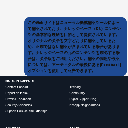
このWebサイトはニューラル機械翻訳ツールによっ
て翻訳されており、ナレッジベース（KB）コンテン
ツの基本的な理解を目的として提供されています。
オリジナルの英語を文字どおりに翻訳しているた
め、正確ではない翻訳が含まれている場合がありま
す。ナレッジベースの元のコンテンツを確認する場
合は、英語版をご利用ください。翻訳の問題や誤訳
については、アーティクルの最後にある[Feedback]
オプションを使用して報告できます。
MORE IN SUPPORT
Contact Support
Training
Report an Issue
Community
Provide Feedback
Digital Support Blog
Security Advisories
NetApp Neighborhood
Support Policies and Offerings