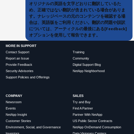
オリジナルの英語を文字どおりに翻訳しているた
め、正確ではない翻訳が含まれている場合がありま
す。ナレッジベースの元のコンテンツを確認する場
合は、英語版をご利用ください。翻訳の問題や誤訳
については、アーティクルの最後にある[Feedback]
オプションを使用して報告できます。
MORE IN SUPPORT
Contact Support
Training
Report an Issue
Community
Provide Feedback
Digital Support Blog
Security Advisories
NetApp Neighborhood
Support Policies and Offerings
COMPANY
SALES
Newsroom
Try and Buy
Events
Find A Partner
NetApp Insight
Partner With NetApp
Customer Stories
US Public Sector Contracts
Environment, Social, and Governance
NetApp OnDemand Consumption
Investors
Data Visionary Centers