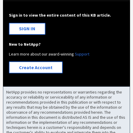
Sign in to view the entire content of this KB article.
SIGN IN
New to NetApp?
Learn more about our award-winning
Support
Create Account
NetApp provides no representations or warranties regarding the
accuracy or reliability or serviceability of any information or
recommendations provided in this publication or with respect to
any results that may be obtained by the use of the information or
observance of any recommendations provided herein. The
information in this document is distributed AS IS and the use of this
information or the implementation of any recommendations or
techniques herein is a customer's responsibility and depends on
the customer's ability to evaluate and integrate them into the