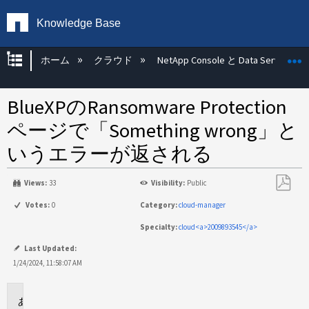
Knowledge Base
グローバル階層を展開/折りたたむ
ホーム
クラウド
NetApp Console と Data Services
BlueXPのRansomware Protection
ページで「Something wrong」と
いうエラーが返される
Views:
33
Visibility:
Public
PDF
Votes:
0
Category:
cloud-manager
と
Specialty:
cloud<a>2009893545</a>
し
て
Last Updated:
保
1/24/2024, 11:58:07 AM
存
環