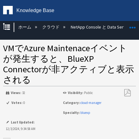
Knowledge Base
グローバル階層を展開/折りたたむ
ホーム
クラウド
NetApp Console と Data Services
VMでAzure Maintenaceイベント
が発生すると、BlueXP
Connectorが非アクティブと表示
される
Views:
32
Visibility:
Public
PDF
Votes:
0
Category:
cloud-manager
と
Specialty:
bluexp
し
て
Last Updated:
保
12/3/2024, 9:34:58 AM
存