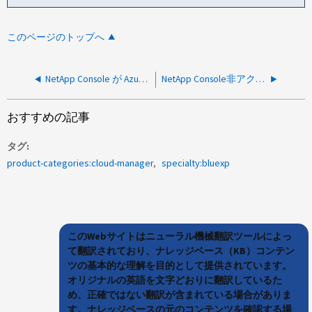
このページのトップへ
NetApp Console が Azure サービス プリンシパル クライアント シークレットの更新に失敗する
NetApp Console非アクティブエージェント解決ガイド
おすすめの記事
タグ
product-categories:cloud-manager
specialty:bluexp
このWebサイトはニューラル機械翻訳ツールによっ
て翻訳されており、ナレッジベース（KB）コンテン
ツの基本的な理解を目的として提供されています。
オリジナルの英語を文字どおりに翻訳しているた
め、正確ではない翻訳が含まれている場合がありま
す。ナレッジベースの元のコンテンツを確認する場