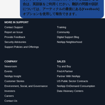
合は、英語版をご利用ください。翻訳の問題や誤訳
については、アーティクルの最後にある[Feedback]
オプションを使用して報告できます。
MORE IN SUPPORT
Contact Support
Training
Report an Issue
Community
Provide Feedback
Digital Support Blog
Security Advisories
NetApp Neighborhood
Support Policies and Offerings
COMPANY
SALES
Newsroom
Try and Buy
Events
Find A Partner
NetApp Insight
Partner With NetApp
Customer Stories
US Public Sector Contracts
Environment, Social, and Governance
NetApp OnDemand Consumption
Investors
Data Visionary Centers
Careers
Contact Us