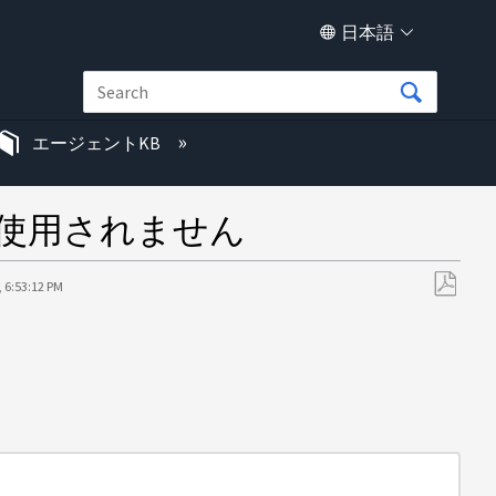
日本語
エージェントKB
は使用されません
, 6:53:12 PM
PDF
と
し
て
保
存