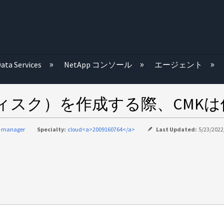
む
ata Services
NetApp コンソール
エージェント
VOディスク）を作成する際、CMK
d-manager
Specialty:
cloud<a>2009160764</a>
Last Updated:
5/23/2022