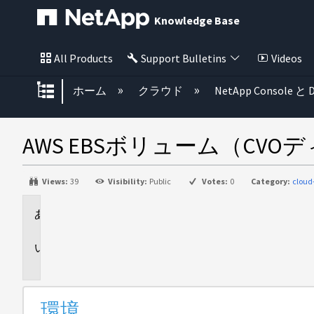
Knowledge Base
All Products
Support Bulletins
Videos
グローバル階層を展開/折りたた
ホーム
クラウド
NetApp Console と D
AWS EBSボリューム（C
Views:
39
Visibility:
Public
Votes:
0
Category:
clou
環
境
問
題
環境