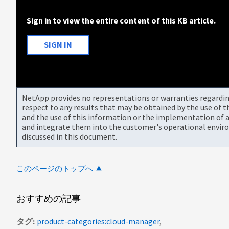
Sign in to view the entire content of this KB article.
SIGN IN
NetApp provides no representations or warranties regarding 
respect to any results that may be obtained by the use of 
and the use of this information or the implementation of a
and integrate them into the customer's operational envir
discussed in this document.
このページのトップへ
おすすめの記事
タグ
product-categories:cloud-manager