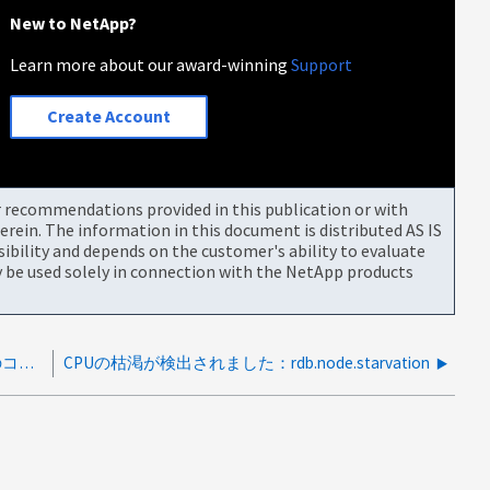
New to NetApp?
Learn more about our award-winning
Support
Create Account
or recommendations provided in this publication or with
rein. The information in this document is distributed AS IS
bility and depends on the customer's ability to evaluate
be used solely in connection with the NetApp products
CBSフォルダのリストアでは、サブディレクトリのコンテンツはリストアされません
CPUの枯渇が検出されました：rdb.node.starvation