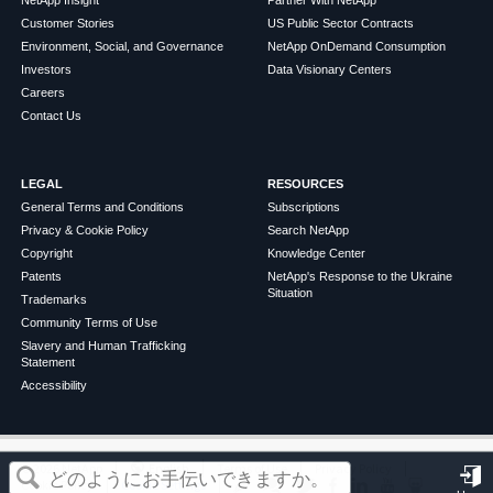
Customer Stories
US Public Sector Contracts
Environment, Social, and Governance
NetApp OnDemand Consumption
Investors
Data Visionary Centers
Careers
Contact Us
LEGAL
RESOURCES
General Terms and Conditions
Subscriptions
Privacy & Cookie Policy
Search NetApp
Copyright
Knowledge Center
Patents
NetApp's Response to the Ukraine
Situation
Trademarks
Community Terms of Use
Slavery and Human Trafficking
Statement
Accessibility
この記事は役に立ちましたか？
©
2026
NetApp
English
Terms of Use
Privacy Policy
Cookie Policy
Cookie Settings