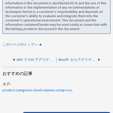
information in this document is distributed AS IS and the use of this
information or the implementation of any recommendations or
techniques herein is a customer's responsibility and depends on
the customer's ability to evaluate and integrate them into the
customer's operational environment. This document and the
information contained herein may be used solely in connection with
the NetApp products discussed in this document.
このページのトップへ
AWS で CVO アグリゲートの作成がタイムアウトして失敗する
BlueXP からアグリゲートにディスクを追加したあとにCVOアグリゲートがオフラインになりました
おすすめの記事
タグ
product-categories:cloud-volumes-ontap-cvo