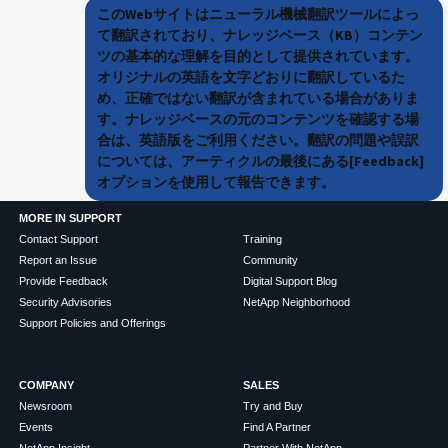
このWebサイトはニューラル機械翻訳ツールによっ
て翻訳されており、ナレッジベース（KB）コンテン
ツの基本的な理解を目的として提供されています。
オリジナルの英語を文字どおりに翻訳しているた
め、正確ではない翻訳が含まれている場合がありま
す。ナレッジベースの元のコンテンツを確認する場
合は、英語版をご利用ください。翻訳の問題や誤訳
については、アーティクルの最後にある[Feedback]
オプションを使用して報告できます。
MORE IN SUPPORT
Contact Support
Training
Report an Issue
Community
Provide Feedback
Digital Support Blog
Security Advisories
NetApp Neighborhood
Support Policies and Offerings
COMPANY
SALES
Newsroom
Try and Buy
Events
Find A Partner
NetApp Insight
Partner With NetApp