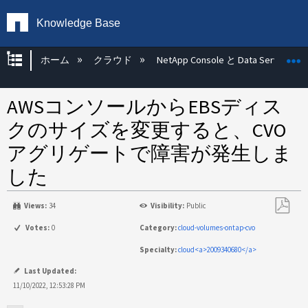
Knowledge Base
グローバル階層を展開/折りたたむ
ホーム
クラウド
NetApp Console と Data Services
AWSコンソールからEBSディス
クのサイズを変更すると、CVO
アグリゲートで障害が発生しま
した
Views:
34
Visibility:
Public
PDF
Votes:
0
Category:
cloud-volumes-ontap-cvo
と
Specialty:
cloud<a>2009340680</a>
し
て
Last Updated:
保
11/10/2022, 12:53:28 PM
存