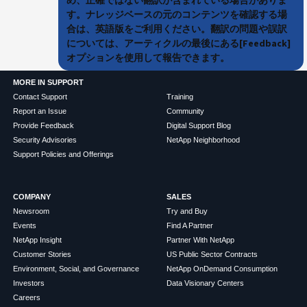
す。ナレッジベースの元のコンテンツを確認する場
合は、英語版をご利用ください。翻訳の問題や誤訳
については、アーティクルの最後にある[Feedback]
オプションを使用して報告できます。
MORE IN SUPPORT
Contact Support
Training
Report an Issue
Community
Provide Feedback
Digital Support Blog
Security Advisories
NetApp Neighborhood
Support Policies and Offerings
COMPANY
SALES
Newsroom
Try and Buy
Events
Find A Partner
NetApp Insight
Partner With NetApp
Customer Stories
US Public Sector Contracts
Environment, Social, and Governance
NetApp OnDemand Consumption
Investors
Data Visionary Centers
Careers