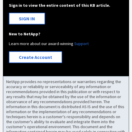
Sign in to view the entire content of this KB article.
SIGN IN
New to NetApp?
Learn more about our award-winning
Support
Create Account
NetApp provides no representations or warranties regarding the
accuracy or reliability or serviceability of any information or
recommendations provided in this publication or with respect to
any results that may be obtained by the use of the information or
observance of any recommendations provided herein. The
information in this document is distributed AS IS and the use of this
information or the implementation of any recommendations or
techniques herein is a customer's responsibility and depends on
the customer's ability to evaluate and integrate them into the
customer's operational environment. This document and the
information contained herein may be used solely in connection with