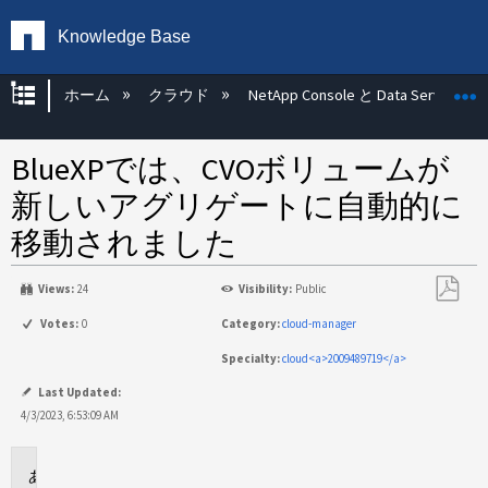
Knowledge Base
グローバル階層を展開/折りたたむ
ホーム
クラウド
NetApp Console と Data Services
BlueXPでは、CVOボリュームが
新しいアグリゲートに自動的に
移動されました
Views:
24
Visibility:
Public
PDF
Votes:
0
Category:
cloud-manager
と
Specialty:
cloud<a>2009489719</a>
し
て
Last Updated:
保
4/3/2023, 6:53:09 AM
存
環