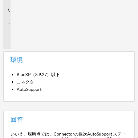
境
回
答
追
加
情
報
環境
BlueXP（3.9.27）以下
コネクタ：
AutoSupport
回答
いいえ。現時点では、Connectorの週次AutoSupport ステー