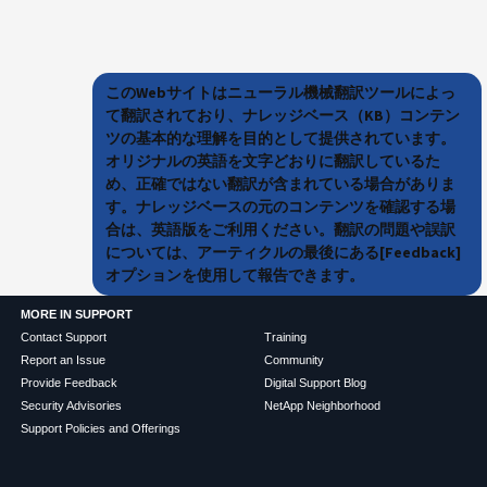
このWebサイトはニューラル機械翻訳ツールによっ
て翻訳されており、ナレッジベース（KB）コンテン
ツの基本的な理解を目的として提供されています。
オリジナルの英語を文字どおりに翻訳しているた
め、正確ではない翻訳が含まれている場合がありま
す。ナレッジベースの元のコンテンツを確認する場
合は、英語版をご利用ください。翻訳の問題や誤訳
については、アーティクルの最後にある[Feedback]
オプションを使用して報告できます。
MORE IN SUPPORT
Contact Support
Training
Report an Issue
Community
Provide Feedback
Digital Support Blog
Security Advisories
NetApp Neighborhood
Support Policies and Offerings