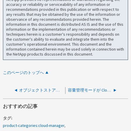
accuracy or reliability or serviceability of any information or
recommendations provided in this publication or with respect to
any results that may be obtained by the use of the information or
observance of any recommendations provided herein. The
information in this document is distributed AS IS and the use of this
information or the implementation of any recommendations or
techniques herein is a customer's responsibility and depends on
the customer's ability to evaluate and integrate them into the
customer's operational environment. This document and the
information contained herein may be used solely in connection with
the NetApp products discussed in this document.
このページのトップへ
オブジェクトストアを使用できるかどうかを確認できません。理由：必要なIPspaceにクラスタ間LIFが設定されていません
容量管理モードが Cloud Manager で機能しない
おすすめの記事
タグ
product-categories:cloud-manager