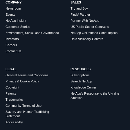
COMPANY
SALES
Newsroom
Try and Buy
Events
Find A Partner
NetApp Insight
Partner With NetApp
Customer Stories
US Public Sector Contracts
Environment, Social, and Governance
NetApp OnDemand Consumption
Investors
Data Visionary Centers
Careers
Contact Us
LEGAL
RESOURCES
General Terms and Conditions
Subscriptions
Privacy & Cookie Policy
Search NetApp
Copyright
Knowledge Center
Patents
NetApp's Response to the Ukraine
Situation
Trademarks
Community Terms of Use
Slavery and Human Trafficking
Statement
Accessibility