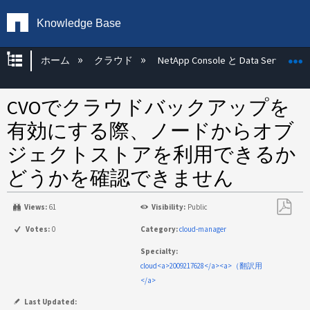
Knowledge Base
グローバル階層を展開/折りたたむ
ホーム
クラウド
NetApp Console と Data Services
CVOでクラウドバックアップを
有効にする際、ノードからオブ
ジェクトストアを利用できるか
どうかを確認できません
Views:
61
Visibility:
Public
PDF
Votes:
0
Category:
cloud-manager
と
Specialty:
し
cloud<a>2009217628</a><a>（翻訳用
て
</a>
保
存
Last Updated: