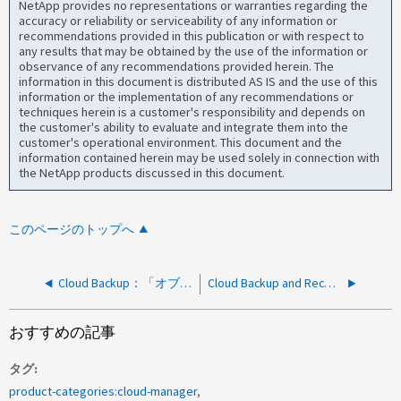
NetApp provides no representations or warranties regarding the
accuracy or reliability or serviceability of any information or
recommendations provided in this publication or with respect to
any results that may be obtained by the use of the information or
observance of any recommendations provided herein. The
information in this document is distributed AS IS and the use of this
information or the implementation of any recommendations or
techniques herein is a customer's responsibility and depends on
the customer's ability to evaluate and integrate them into the
customer's operational environment. This document and the
information contained herein may be used solely in connection with
the NetApp products discussed in this document.
このページのトップへ
Cloud Backup：「オブジェクトストレージを設定できませんでした。オブジェクトストアが使用可能かどうかを確認できません"
Cloud Backup and Recoveryが新しいコネクタで有効にならず、UIに表示されない
おすすめの記事
タグ
product-categories:cloud-manager