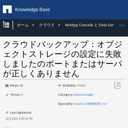
Knowledge Base
グローバル階層を展開/折りたたむ
ホーム
クラウド
NetApp Console と Data Services
クラウドバックアップ：オブジ
ェクトストレージの設定に失敗
しましたのポートまたはサーバ
が正しくありません
Views:
88
Visibility:
Public
PDF
Votes:
0
Category:
cloud-manager
と
Specialty:
cloud<a>2009368299.</a>
し
て
Last Updated:
保
12/1/2022, 4:53:41 PM
存