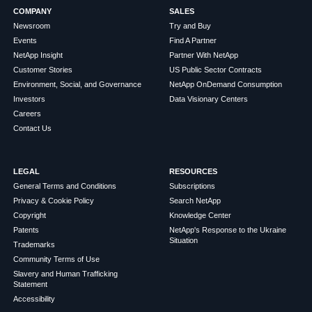
COMPANY
SALES
Newsroom
Try and Buy
Events
Find A Partner
NetApp Insight
Partner With NetApp
Customer Stories
US Public Sector Contracts
Environment, Social, and Governance
NetApp OnDemand Consumption
Investors
Data Visionary Centers
Careers
Contact Us
LEGAL
RESOURCES
General Terms and Conditions
Subscriptions
Privacy & Cookie Policy
Search NetApp
Copyright
Knowledge Center
Patents
NetApp's Response to the Ukraine
Situation
Trademarks
Community Terms of Use
Slavery and Human Trafficking
Statement
Accessibility