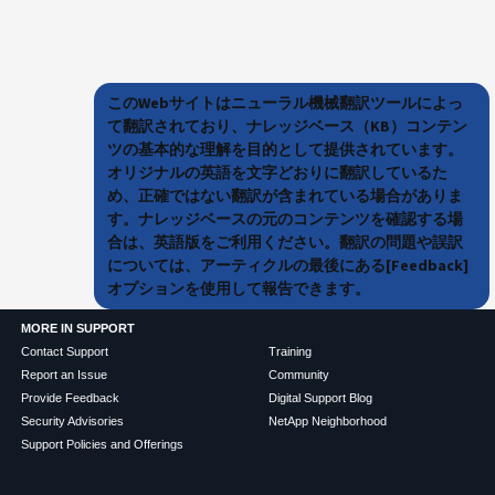
このWebサイトはニューラル機械翻訳ツールによっ
て翻訳されており、ナレッジベース（KB）コンテン
ツの基本的な理解を目的として提供されています。
オリジナルの英語を文字どおりに翻訳しているた
め、正確ではない翻訳が含まれている場合がありま
す。ナレッジベースの元のコンテンツを確認する場
合は、英語版をご利用ください。翻訳の問題や誤訳
については、アーティクルの最後にある[Feedback]
オプションを使用して報告できます。
MORE IN SUPPORT
Contact Support
Training
Report an Issue
Community
Provide Feedback
Digital Support Blog
Security Advisories
NetApp Neighborhood
Support Policies and Offerings