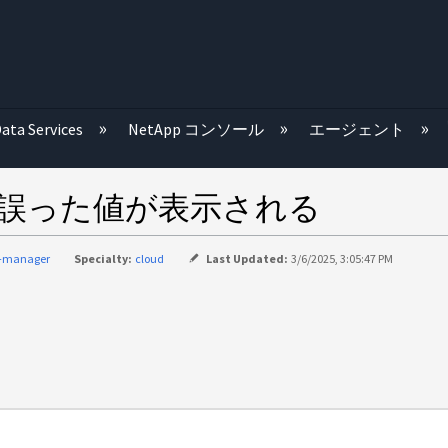
む
ata Services
NetApp コンソール
エージェント
会社名に誤った値が表示される
d-manager
Specialty:
cloud
Last Updated:
3/6/2025, 3:05:47 PM