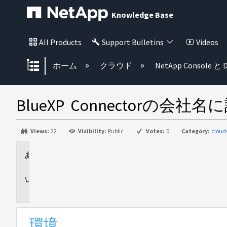
Knowledge Base
All Products
Support Bulletins
Videos
グローバル階層を展開/折りたた
ホーム
クラウド
NetApp Console と D
BlueXP Connectorの
Views:
22
Visibility:
Public
Votes:
0
Category:
clou
環
境
問
題
環境