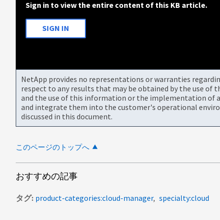
Sign in to view the entire content of this KB article.
SIGN IN
NetApp provides no representations or warranties regarding 
respect to any results that may be obtained by the use of 
and the use of this information or the implementation of a
and integrate them into the customer's operational envir
discussed in this document.
このページのトップへ
おすすめの記事
タグ
product-categories:cloud-manager
specialty:cloud