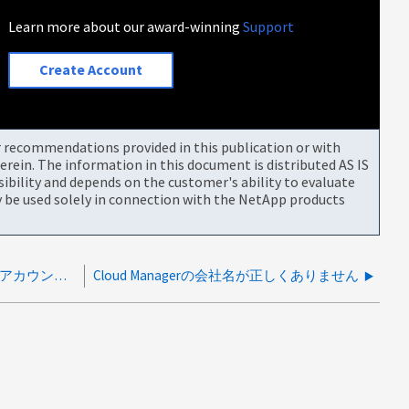
Learn more about our award-winning
Support
Create Account
or recommendations provided in this publication or with
rein. The information in this document is distributed AS IS
bility and depends on the customer's ability to evaluate
be used solely in connection with the NetApp products
NetApp Console Agentからクラスタログインアカウントが頻繁にロックされる
Cloud Managerの会社名が正しくありません