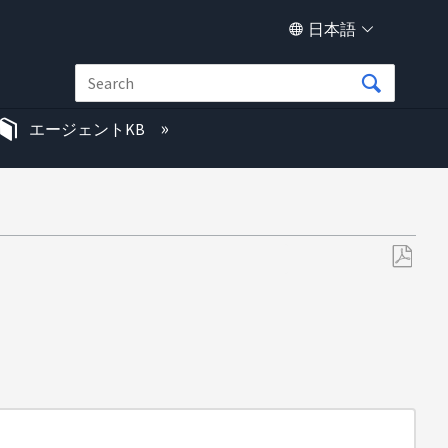
日本語
エージェントKB
PDF
と
し
て
保
存