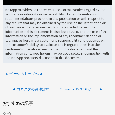
NetApp provides no representations or warranties regarding the
accuracy or reliability or serviceability of any information or
recommendations provided in this publication or with respect to
any results that may be obtained by the use of the information or
observance of any recommendations provided herein. The
information in this document is distributed AS IS and the use of this
information or the implementation of any recommendations or
techniques herein is a customer's responsibility and depends on
the customer's ability to evaluate and integrate them into the
customer's operational environment. This document and the
information contained herein may be used solely in connection with
the NetApp products discussed in this document.
このページのトップへ
コネクタの要件はすべて正しいにもかかわらず、コネクタの作成に失敗しました
Connector を 3.9.6 から 3.9.7 にアップグレードできない
おすすめの記事
タグ