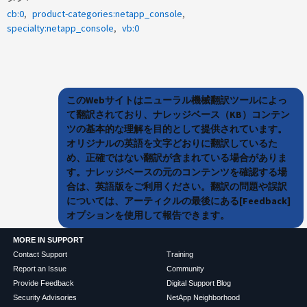
cb:0
product-categories:netapp_console
specialty:netapp_console
vb:0
このWebサイトはニューラル機械翻訳ツールによっ
て翻訳されており、ナレッジベース（KB）コンテン
ツの基本的な理解を目的として提供されています。
オリジナルの英語を文字どおりに翻訳しているた
め、正確ではない翻訳が含まれている場合がありま
す。ナレッジベースの元のコンテンツを確認する場
合は、英語版をご利用ください。翻訳の問題や誤訳
については、アーティクルの最後にある[Feedback]
オプションを使用して報告できます。
MORE IN SUPPORT
Contact Support
Training
Report an Issue
Community
Provide Feedback
Digital Support Blog
Security Advisories
NetApp Neighborhood