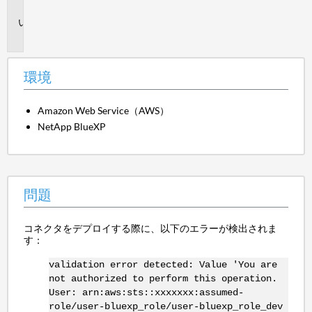
境
問
題
環境
Amazon Web Service（AWS）
NetApp BlueXP
問題
コネクタをデプロイする際に、以下のエラーが検出されま
す：
validation error detected: Value 'You are
not authorized to perform this operation.
User: arn:aws:sts::xxxxxxx:assumed-
role/user-bluexp_role/user-bluexp_role_dev