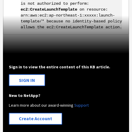
is not authorized to perform:
ec2:CreateLaunchTemplate
on resource:
arn:aws:ec2:ap-northeast-1:xxxxx:launch-
template/* because no identity-based policy
allows the ec2:CreateLaunchTemplate action.
Sign in to view the entire content of this KB article.
SIGN IN
New to NetApp?
Learn more about our award-winning
Support
Create Account