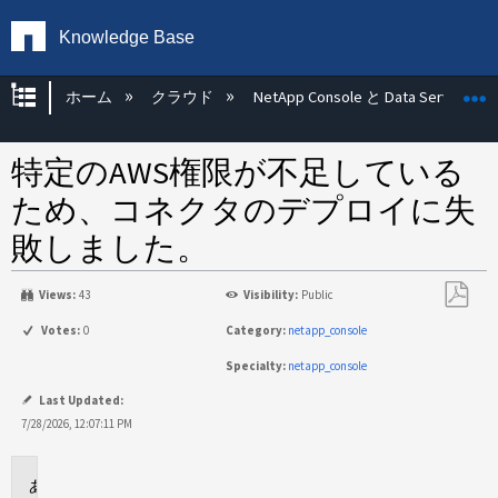
Knowledge Base
グローバル階層を展開/折りたたむ
ホーム
クラウド
NetApp Console と Data Services
特定のAWS権限が不足している
ため、コネクタのデプロイに失
敗しました。
Views:
43
Visibility:
Public
PDF
Votes:
0
Category:
netapp_console
と
Specialty:
netapp_console
し
て
Last Updated:
保
7/28/2026, 12:07:11 PM
存
環