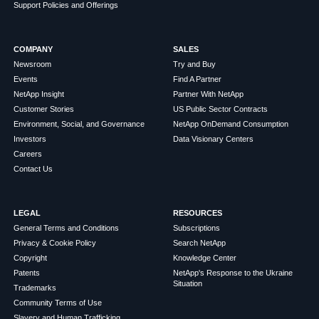
Support Policies and Offerings
COMPANY
SALES
Newsroom
Try and Buy
Events
Find A Partner
NetApp Insight
Partner With NetApp
Customer Stories
US Public Sector Contracts
Environment, Social, and Governance
NetApp OnDemand Consumption
Investors
Data Visionary Centers
Careers
Contact Us
LEGAL
RESOURCES
General Terms and Conditions
Subscriptions
Privacy & Cookie Policy
Search NetApp
Copyright
Knowledge Center
Patents
NetApp's Response to the Ukraine
Situation
Trademarks
Community Terms of Use
Slavery and Human Trafficking