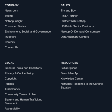
COMPANY
SALES
Newsroom
Try and Buy
Events
Find A Partner
NetApp Insight
Partner With NetApp
Customer Stories
US Public Sector Contracts
Environment, Social, and Governance
NetApp OnDemand Consumption
Investors
Data Visionary Centers
Careers
Contact Us
LEGAL
RESOURCES
General Terms and Conditions
Subscriptions
Privacy & Cookie Policy
Search NetApp
Copyright
Knowledge Center
Patents
NetApp's Response to the Ukraine
Situation
Trademarks
Community Terms of Use
Slavery and Human Trafficking
Statement
Accessibility