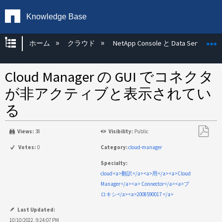
Knowledge Base
グローバル階層を展開/折りたたむ
ホーム
クラウド
NetApp Console と Data Services
Cloud Manager の GUI でコネクタ
が非アクティブと表示されてい
る
Views:
38
Visibility:
Public
PDF
Votes:
0
Category:
cloud-manager
と
Specialty:
し
cloud<a>翻訳</a><a>用</a><a>Cloud
て
Manager</a><a> Connector</a><a>プ
保
ロキシ</a><a>2008590017 </a>
存
Last Updated:
10/10/2022, 9:24:07 PM