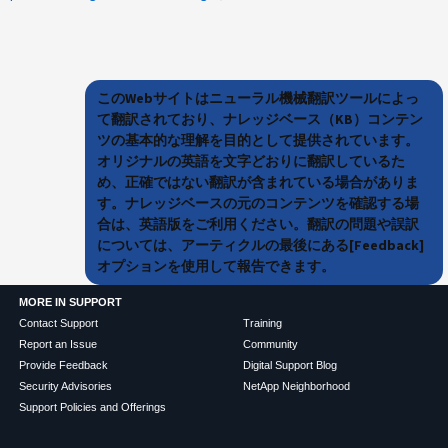
このWebサイトはニューラル機械翻訳ツールによっ
て翻訳されており、ナレッジベース（KB）コンテン
ツの基本的な理解を目的として提供されています。
オリジナルの英語を文字どおりに翻訳しているた
め、正確ではない翻訳が含まれている場合がありま
す。ナレッジベースの元のコンテンツを確認する場
合は、英語版をご利用ください。翻訳の問題や誤訳
については、アーティクルの最後にある[Feedback]
オプションを使用して報告できます。
MORE IN SUPPORT
Contact Support
Training
Report an Issue
Community
Provide Feedback
Digital Support Blog
Security Advisories
NetApp Neighborhood
Support Policies and Offerings