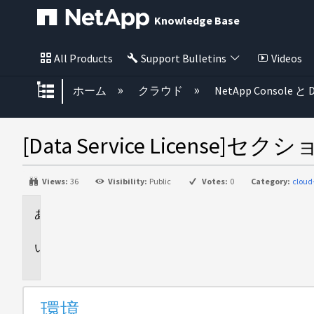
Knowledge Base
All Products
Support Bulletins
Videos
グローバル階層を展開/折りたた
ホーム
クラウド
NetApp Console と D
[Data Service Lic
Views:
36
Visibility:
Public
Votes:
0
Category:
clou
環
境
問
題
環境