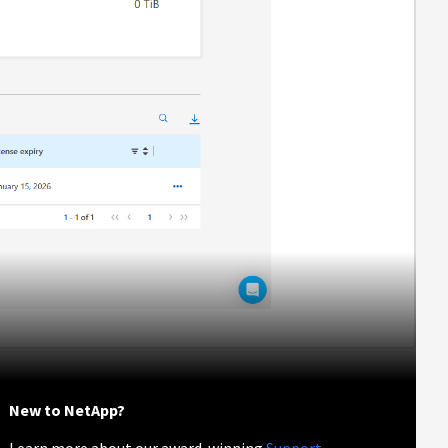
New to NetApp?
Learn more about our award-winning
Support