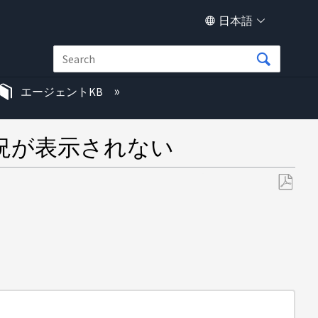
日本語
エージェントKB
使用状況が表示されない
PDF
と
し
て
保
存