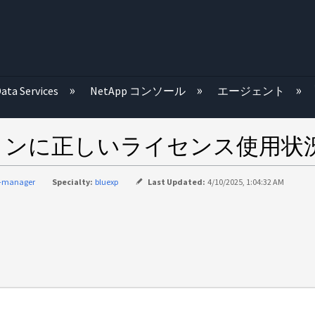
む
ata Services
NetApp コンソール
エージェント
ense]セクションに正しいライセンス
d-manager
Specialty:
bluexp
Last Updated:
4/10/2025, 1:04:32 AM