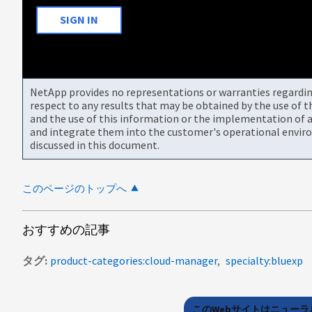
SIGN IN
NetApp provides no representations or warranties regarding 
respect to any results that may be obtained by the use of 
and the use of this information or the implementation of a
and integrate them into the customer's operational envir
discussed in this document.
このページのトップへ
おすすめの記事
タグ
product-categories:cloud-manager
specialty:bluexp
このWebサイトはニュー