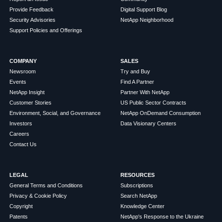
Provide Feedback
Digital Support Blog
Security Advisories
NetApp Neighborhood
Support Policies and Offerings
COMPANY
SALES
Newsroom
Try and Buy
Events
Find A Partner
NetApp Insight
Partner With NetApp
Customer Stories
US Public Sector Contracts
Environment, Social, and Governance
NetApp OnDemand Consumption
Investors
Data Visionary Centers
Careers
Contact Us
LEGAL
RESOURCES
General Terms and Conditions
Subscriptions
Privacy & Cookie Policy
Search NetApp
Copyright
Knowledge Center
Patents
NetApp's Response to the Ukraine