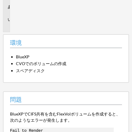
環
境
問
題
環境
BlueXP
CVOでのボリュームの作成
スペアディスク
問題
BlueXPでCIFS共有を含むFlexVolボリュームを作成すると、
次のようなエラーが発生します。
Fail to Render