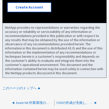
Create Account
NetApp provides no representations or warranties regarding the
accuracy or reliability or serviceability of any information or
recommendations provided in this publication or with respect to
any results that may be obtained by the use of the information or
observance of any recommendations provided herein. The
information in this document is distributed AS IS and the use of this
information or the implementation of any recommendations or
techniques herein is a customer's responsibility and depends on
the customer's ability to evaluate and integrate them into the
customer's operational environment. This document and the
information contained herein may be used solely in connection with
the NetApp products discussed in this document.
このページのトップへ
Azure HA 作業環境の作成が Azure Identity Data が見つからないというエラーで失敗します
CVOの作成が失敗し、「The name is already used by another working」というメッセージが表示される