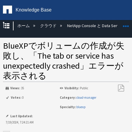
Knowledge Base
グローバル階層を展開/折りたたむ
ホーム
クラウド
NetApp Console と Data Services
BlueXPでボリュームの作成が失
敗し、「The tab or service has
unexpectedly crashed」エラーが
表示される
Views:
35
Visibility:
Public
PDF
Votes:
0
Category:
cloud-manager
と
Specialty:
bluexp
し
て
Last Updated:
保
7/19/2024, 7:24:21 AM
存