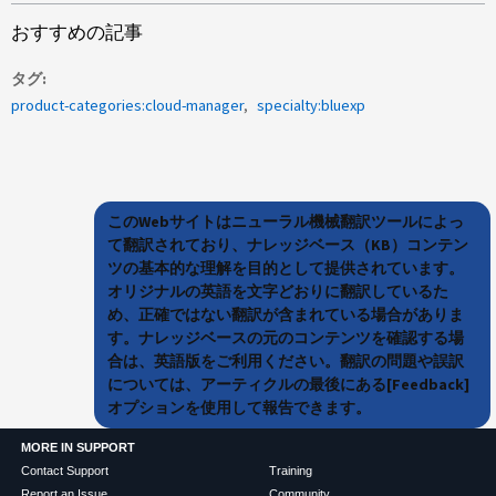
おすすめの記事
タグ
product-categories:cloud-manager
specialty:bluexp
このWebサイトはニューラル機械翻訳ツールによっ
て翻訳されており、ナレッジベース（KB）コンテン
ツの基本的な理解を目的として提供されています。
オリジナルの英語を文字どおりに翻訳しているた
め、正確ではない翻訳が含まれている場合がありま
す。ナレッジベースの元のコンテンツを確認する場
合は、英語版をご利用ください。翻訳の問題や誤訳
については、アーティクルの最後にある[Feedback]
オプションを使用して報告できます。
MORE IN SUPPORT
Contact Support
Training
Report an Issue
Community