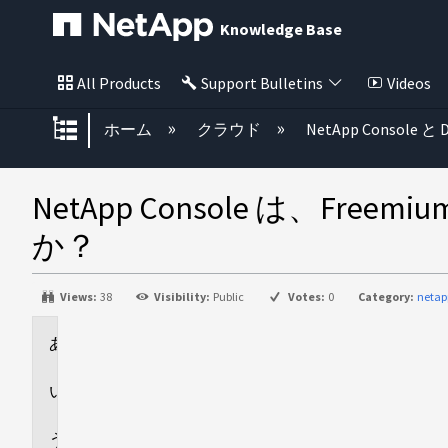
Knowledge Base
All Products
Support Bulletins
Videos
グローバル階層を展開/折りたた
ホーム
クラウド
NetApp Console と D
NetApp Console は、Fr
か？
Views:
38
Visibility:
Public
Votes:
0
Category:
netap
環
境
回
答
追