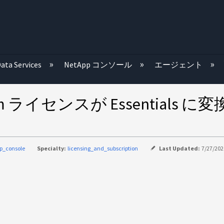
む
ata Services
NetApp コンソール
エージェント
eemium ライセンスが Essenti
p_console
Specialty:
licensing_and_subscription
Last Updated:
7/27/202