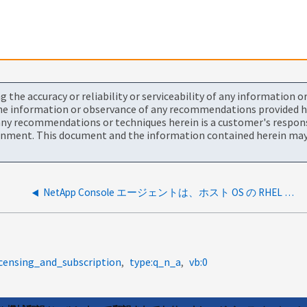
the accuracy or reliability or serviceability of any information 
the information or observance of any recommendations provided he
ny recommendations or techniques herein is a customer's responsi
onment. This document and the information contained herein may 
NetApp Console エージェントは、ホスト OS の RHEL インプレースアップグレードをサポートしていますか？
licensing_and_subscription
type:q_n_a
vb:0