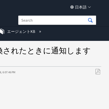
日本語
エージェントKB
als に変換されたときに通知します
6, 6:07:46 PM
PDF
と
し
て
保
存