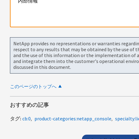
内部情報
NetApp provides no representations or warranties regarding 
respect to any results that may be obtained by the use of 
and the use of this information or the implementation of a
and integrate them into the customer's operational envir
discussed in this document.
このページのトップへ
おすすめの記事
タグ
cb:0
product-categories:netapp_console
specialty: