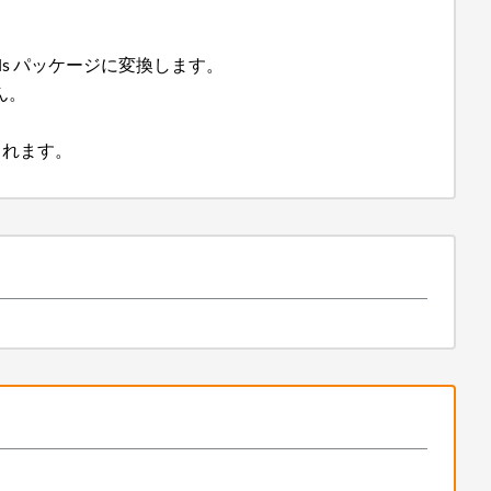
tials パッケージに変換します。
ん。
加されます。