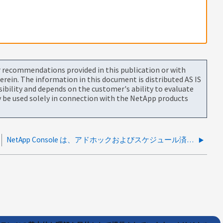
or recommendations provided in this publication or with
rein. The information in this document is distributed AS IS
bility and depends on the customer's ability to evaluate
be used solely in connection with the NetApp products
NetApp Console は、アドホックおよびスケジュール済みバックアップの失敗に対してアラートメールを送信しますか？