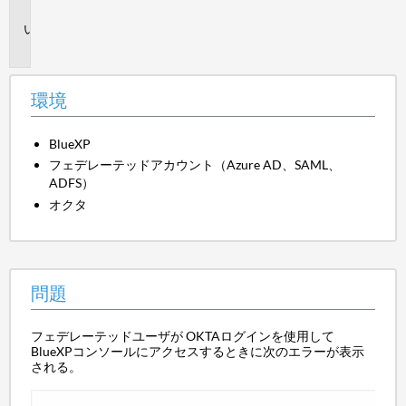
境
問
題
環境
BlueXP
フェデレーテッドアカウント（Azure AD、SAML、
ADFS）
オクタ
問題
フェデレーテッドユーザが OKTAログインを使用して
BlueXPコンソールにアクセスするときに次のエラーが表示
される。