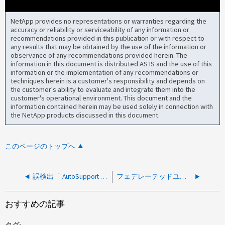
NetApp provides no representations or warranties regarding the
accuracy or reliability or serviceability of any information or
recommendations provided in this publication or with respect to
any results that may be obtained by the use of the information or
observance of any recommendations provided herein. The
information in this document is distributed AS IS and the use of this
information or the implementation of any recommendations or
techniques herein is a customer's responsibility and depends on
the customer's ability to evaluate and integrate them into the
customer's operational environment. This document and the
information contained herein may be used solely in connection with
the NetApp products discussed in this document.
このページのトップへ
誤検出「 AutoSupport メッセージが正常に送信されました」
フェデレーテッドユーザがbluexp.netapp.comにログインしようとするとエラーが表示される。「アカウントのEメールアドレスがないとフェデレーション経由でログインできません」というエラーが表示される
おすすめの記事
タグ