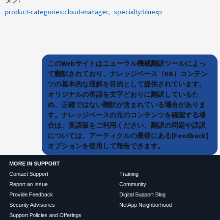
product-categories:cloud-manager
specialty:bluexp
このWebサイトはニューラル機械翻訳ツールによっ
て翻訳されており、ナレッジベース（KB）コンテン
ツの基本的な理解を目的として提供されています。
オリジナルの英語を文字どおりに翻訳しているた
め、正確ではない翻訳が含まれている場合がありま
す。ナレッジベースの元のコンテンツを確認する場
合は、英語版をご利用ください。翻訳の問題や誤訳
については、アーティクルの最後にある[Feedback]
オプションを使用して報告できます。
MORE IN SUPPORT
Contact Support
Training
Report an Issue
Community
Provide Feedback
Digital Support Blog
Security Advisories
NetApp Neighborhood
Support Policies and Offerings