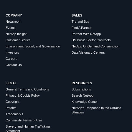
COMPANY
SALES
Newsroom
Try and Buy
Events
Find A Partner
NetApp Insight
Partner With NetApp
Customer Stories
US Public Sector Contracts
Environment, Social, and Governance
NetApp OnDemand Consumption
Investors
Data Visionary Centers
Careers
Contact Us
LEGAL
RESOURCES
General Terms and Conditions
Subscriptions
Privacy & Cookie Policy
Search NetApp
Copyright
Knowledge Center
Patents
NetApp's Response to the Ukraine
Situation
Trademarks
Community Terms of Use
Slavery and Human Trafficking
Statement