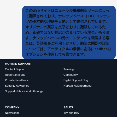
このWebサイトはニューラル機械翻訳ツールによっ
て翻訳されており、ナレッジベース（KB）コンテン
ツの基本的な理解を目的として提供されています。
オリジナルの英語を文字どおりに翻訳しているた
め、正確ではない翻訳が含まれている場合がありま
す。ナレッジベースの元のコンテンツを確認する場
合は、英語版をご利用ください。翻訳の問題や誤訳
については、アーティクルの最後にある[Feedback]
オプションを使用して報告できます。
MORE IN SUPPORT
Contact Support
Training
Report an Issue
Community
Provide Feedback
Digital Support Blog
Security Advisories
NetApp Neighborhood
Support Policies and Offerings
COMPANY
SALES
Newsroom
Try and Buy