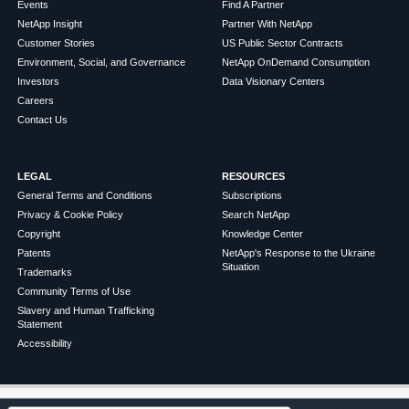
Events
Find A Partner
NetApp Insight
Partner With NetApp
Customer Stories
US Public Sector Contracts
Environment, Social, and Governance
NetApp OnDemand Consumption
Investors
Data Visionary Centers
Careers
Contact Us
LEGAL
RESOURCES
General Terms and Conditions
Subscriptions
Privacy & Cookie Policy
Search NetApp
Copyright
Knowledge Center
Patents
NetApp's Response to the Ukraine
Situation
Trademarks
Community Terms of Use
Slavery and Human Trafficking
Statement
Accessibility