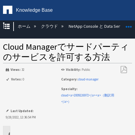
Knowledge Base
グローバル階層を展開/折りたたむ
ホーム
クラウド
NetApp Console と Data Services
Cloud Managerでサードパーティ
のサービスを許可する方法
Views:
32
Visibility:
Public
PDF
Votes:
0
Category:
cloud-manager
と
Specialty:
し
cloud<a>2009226972</a><a>（翻訳用
て
</a>）
保
存
Last Updated:
9/28/2022, 12:36:54 PM
環