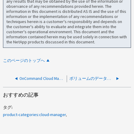
any results that may be obtained by the use of the information or
observance of any recommendations provided herein. The
information in this document is distributed AS IS and the use of this
information or the implementation of any recommendations or
techniques herein is a customer's responsibility and depends on
the customer's ability to evaluate and integrate them into the
customer's operational environment. This document and the
information contained herein may be used solely in connection with
the NetApp products discussed in this document.
このページのトップへ
OnCommand Cloud Manager の AWS Linux シェルにアクセスする方法
ボリュームのデータ利用率をBlueXP レポートとライブONTAP CLIで比較する方法
おすすめの記事
タグ
product-categories:cloud-manager