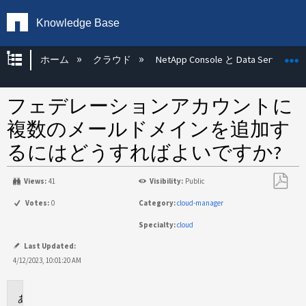
Knowledge Base
グローバル階層を展開/折りたたむ
ホーム
クラウド
NetApp Console と Data Services
フェデレーションアカウントに
複数のメールドメインを追加す
るにはどうすればよいですか?
Views:
41
Visibility:
Public
PDF
Votes:
0
Category:
cloud-manager
と
Specialty:
cloud
し
て
Last Updated:
保
4/12/2023, 10:01:20 AM
存
環