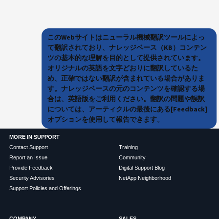
このWebサイトはニューラル機械翻訳ツールによっ
て翻訳されており、ナレッジベース（KB）コンテン
ツの基本的な理解を目的として提供されています。
オリジナルの英語を文字どおりに翻訳しているた
め、正確ではない翻訳が含まれている場合がありま
す。ナレッジベースの元のコンテンツを確認する場
合は、英語版をご利用ください。翻訳の問題や誤訳
については、アーティクルの最後にある[Feedback]
オプションを使用して報告できます。
MORE IN SUPPORT
Contact Support
Training
Report an Issue
Community
Provide Feedback
Digital Support Blog
Security Advisories
NetApp Neighborhood
Support Policies and Offerings
COMPANY
SALES