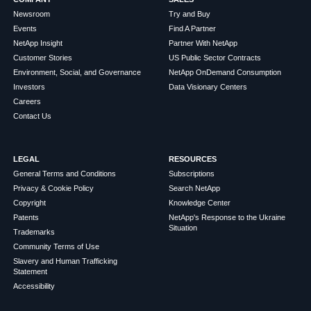
Newsroom
Try and Buy
Events
Find A Partner
NetApp Insight
Partner With NetApp
Customer Stories
US Public Sector Contracts
Environment, Social, and Governance
NetApp OnDemand Consumption
Investors
Data Visionary Centers
Careers
Contact Us
LEGAL
RESOURCES
General Terms and Conditions
Subscriptions
Privacy & Cookie Policy
Search NetApp
Copyright
Knowledge Center
Patents
NetApp's Response to the Ukraine
Situation
Trademarks
Community Terms of Use
Slavery and Human Trafficking
Statement
Accessibility