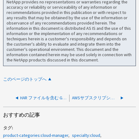
NetApp provides no representations or warranties regarding the
accuracy or reliability or serviceability of any information or
recommendations provided in this publication or with respect to
any results that may be obtained by the use of the information or
observance of any recommendations provided herein. The
information in this document is distributed AS IS and the use of this
information or the implementation of any recommendations or
techniques herein is a customer's responsibility and depends on
the customer's ability to evaluate and integrate them into the
customer's operational environment. This document and the
information contained herein may be used solely in connection with
the NetApp products discussed in this document.
このページのトップへ
HAR ファイルを含む GUI から Cloud Manager のトラブルシューティングを行う方法
AWSサブスクリプションのサブスクリプションを解除する方法
おすすめの記事
タグ
product-categories:cloud-manager
specialty:cloud