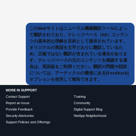
このWebサイトはニューラル機械翻訳ツールによっ
て翻訳されており、ナレッジベース（KB）コンテン
ツの基本的な理解を目的として提供されています。
オリジナルの英語を文字どおりに翻訳しているた
め、正確ではない翻訳が含まれている場合がありま
す。ナレッジベースの元のコンテンツを確認する場
合は、英語版をご利用ください。翻訳の問題や誤訳
については、アーティクルの最後にある[Feedback]
オプションを使用して報告できます。
MORE IN SUPPORT
Contact Support
Training
Report an Issue
Community
Provide Feedback
Digital Support Blog
Security Advisories
NetApp Neighborhood
Support Policies and Offerings