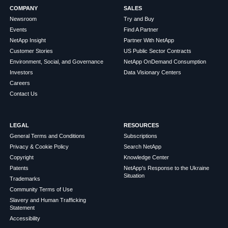
COMPANY
SALES
Newsroom
Try and Buy
Events
Find A Partner
NetApp Insight
Partner With NetApp
Customer Stories
US Public Sector Contracts
Environment, Social, and Governance
NetApp OnDemand Consumption
Investors
Data Visionary Centers
Careers
Contact Us
LEGAL
RESOURCES
General Terms and Conditions
Subscriptions
Privacy & Cookie Policy
Search NetApp
Copyright
Knowledge Center
Patents
NetApp's Response to the Ukraine
Situation
Trademarks
Community Terms of Use
Slavery and Human Trafficking
Statement
Accessibility