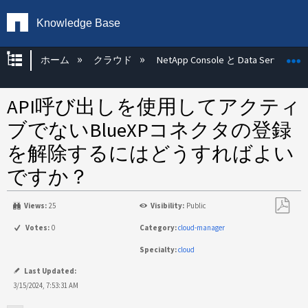
Knowledge Base
グローバル階層を展開/折りたたむ
ホーム
クラウド
NetApp Console と Data Services
API呼び出しを使用してアクティ
ブでないBlueXPコネクタの登録
を解除するにはどうすればよい
ですか？
Views:
25
Visibility:
Public
PDF
Votes:
0
Category:
cloud-manager
と
Specialty:
cloud
し
て
Last Updated:
保
3/15/2024, 7:53:31 AM
存