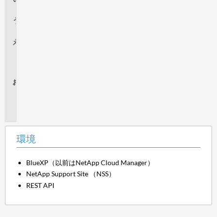
要
手
順
追
加
情
報
内
部
情
報
環境
BlueXP（以前はNetApp Cloud Manager）
NetApp Support Site （NSS）
REST API