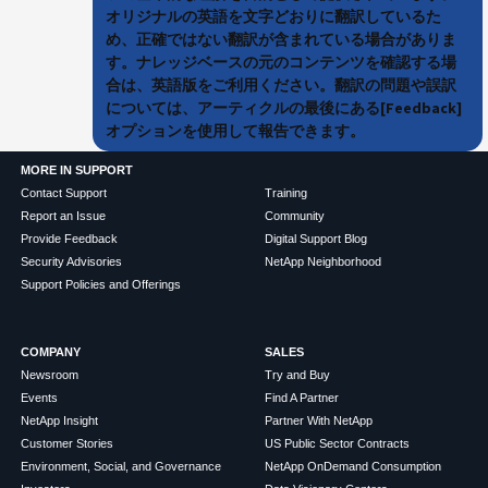
オリジナルの英語を文字どおりに翻訳しているた
め、正確ではない翻訳が含まれている場合がありま
す。ナレッジベースの元のコンテンツを確認する場
合は、英語版をご利用ください。翻訳の問題や誤訳
については、アーティクルの最後にある[Feedback]
オプションを使用して報告できます。
MORE IN SUPPORT
Contact Support
Training
Report an Issue
Community
Provide Feedback
Digital Support Blog
Security Advisories
NetApp Neighborhood
Support Policies and Offerings
COMPANY
SALES
Newsroom
Try and Buy
Events
Find A Partner
NetApp Insight
Partner With NetApp
Customer Stories
US Public Sector Contracts
Environment, Social, and Governance
NetApp OnDemand Consumption