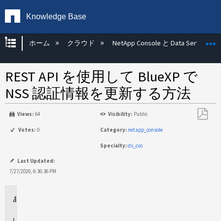
Knowledge Base
グローバル階層を展開/折りたたむ
ホーム
クラウド
NetApp Console と Data Services
REST API を使用して BlueXP で
NSS 認証情報を更新する方法
Views:
64
Visibility:
Public
PDF
Votes:
0
Category:
netapp_console
と
Specialty:
ds_cvo
し
て
Last Updated:
保
7/27/2026, 6:36:36 PM
存
環
境
概