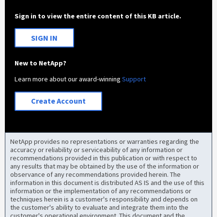
Sign in to view the entire content of this KB article.
SIGN IN
New to NetApp?
Learn more about our award-winning
Support
Create Account
NetApp provides no representations or warranties regarding the
accuracy or reliability or serviceability of any information or
recommendations provided in this publication or with respect to
any results that may be obtained by the use of the information or
observance of any recommendations provided herein. The
information in this document is distributed AS IS and the use of this
information or the implementation of any recommendations or
techniques herein is a customer's responsibility and depends on
the customer's ability to evaluate and integrate them into the
customer's operational environment. This document and the