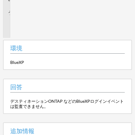
答
追
加
情
報
環境
BlueXP
回答
デスティネーションONTAP などのBlueXPログインイベント
は監査できません。
追加情報