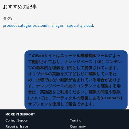
おすすめの記事
タグ
product-categories:cloud-manager
specialty:cloud
このWebサイトはニューラル機械翻訳ツールによっ
て翻訳されており、ナレッジベース（KB）コンテン
ツの基本的な理解を目的として提供されています。
オリジナルの英語を文字どおりに翻訳しているた
め、正確ではない翻訳が含まれている場合がありま
す。ナレッジベースの元のコンテンツを確認する場
合は、英語版をご利用ください。翻訳の問題や誤訳
については、アーティクルの最後にある[Feedback]
オプションを使用して報告できます。
MORE IN SUPPORT
Contact Support
Training
Report an Issue
Community