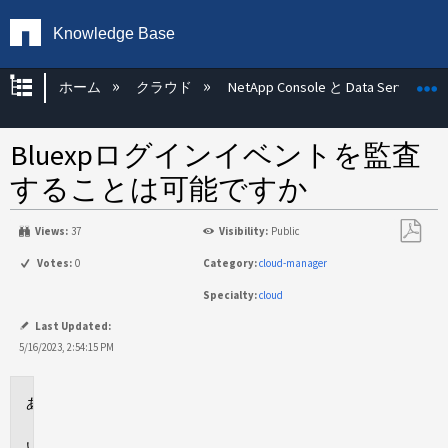
Knowledge Base
グローバル階層を展開/折りたたむ
ホーム
クラウド
NetApp Console と Data Services
Bluexpログインイベントを監査
することは可能ですか
Views:
37
Visibility:
Public
PDF
Votes:
0
Category:
cloud-manager
と
Specialty:
cloud
し
て
Last Updated:
保
5/16/2023, 2:54:15 PM
存
環
境
回