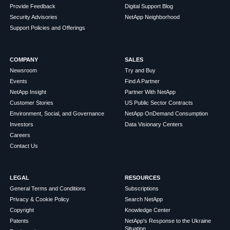
Provide Feedback
Digital Support Blog
Security Advisories
NetApp Neighborhood
Support Policies and Offerings
COMPANY
SALES
Newsroom
Try and Buy
Events
Find A Partner
NetApp Insight
Partner With NetApp
Customer Stories
US Public Sector Contracts
Environment, Social, and Governance
NetApp OnDemand Consumption
Investors
Data Visionary Centers
Careers
Contact Us
LEGAL
RESOURCES
General Terms and Conditions
Subscriptions
Privacy & Cookie Policy
Search NetApp
Copyright
Knowledge Center
Patents
NetApp's Response to the Ukraine
Situation