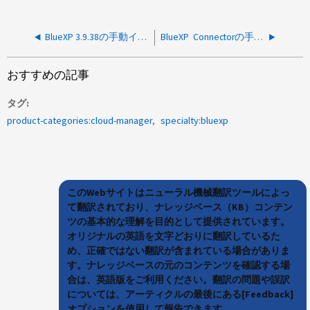
BlueXP 3.9.38の手動インストールが完了せず、コネクタが保留状態になっている
BlueXP Connectorの手動インストールが証明書エラーで失敗する
おすすめの記事
タグ
product-categories:cloud-manager
specialty:bluexp
このWebサイトはニューラル機械翻訳ツールによっ
て翻訳されており、ナレッジベース（KB）コンテン
ツの基本的な理解を目的として提供されています。
オリジナルの英語を文字どおりに翻訳しているた
め、正確ではない翻訳が含まれている場合がありま
す。ナレッジベースの元のコンテンツを確認する場
合は、英語版をご利用ください。翻訳の問題や誤訳
については、アーティクルの最後にある[Feedback]
オプションを使用して報告できます。