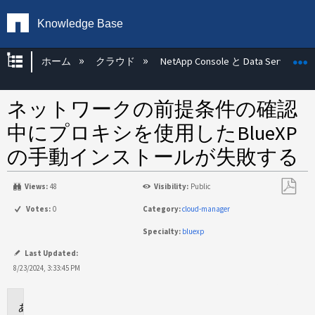
Knowledge Base
グローバル階層を展開/折りたたむ
ホーム
クラウド
NetApp Console と Data Services
ネットワークの前提条件の確認
中にプロキシを使用したBlueXP
の手動インストールが失敗する
Views:
48
Visibility:
Public
PDF
Votes:
0
Category:
cloud-manager
と
Specialty:
bluexp
し
て
Last Updated:
保
8/23/2024, 3:33:45 PM
存
環