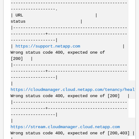
-----------------------------------------------
------------------.
| URL |
status |
|----------------------------------------------
--------------+--------------------------------
------------------|
|
https://support.netapp.com
|
Wrong status code 400, expected one of
[200] |
|----------------------------------------------
--------------+--------------------------------
------------------|
|
https://cloudmanager.cloud.netapp.com/tenancy/healt
Wrong status code 400, expected one of [200] |
|----------------------------------------------
--------------+--------------------------------
------------------|
|
https://stream.cloudmanager.cloud.netapp.com
Wrong status code 400, expected one of [200,403] |