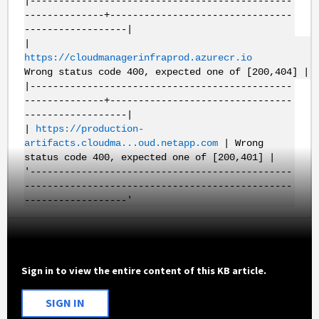
|----------------------------------------------
--------------+--------------------------------
------------------|
|
https://cloudmanagerinfraprod.azurecr.io
|
Wrong status code 400, expected one of [200,404] |
|----------------------------------------------
--------------+--------------------------------
------------------|
|
https://production-
artifacts.cloudma...oud.netapp.com
| Wrong
status code 400, expected one of [200,401] |
'----------------------------------------------
-----------------------------------------------
------------------'
Sign in to view the entire content of this KB article.
SIGN IN