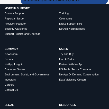
MORE IN SUPPORT
Contact Support
Training
Report an Issue
Community
Provide Feedback
Digital Support Blog
Security Advisories
NetApp Neighborhood
Support Policies and Offerings
COMPANY
SALES
Newsroom
Try and Buy
Events
Find A Partner
NetApp Insight
Partner With NetApp
Customer Stories
US Public Sector Contracts
Environment, Social, and Governance
NetApp OnDemand Consumption
Investors
Data Visionary Centers
Careers
Contact Us
LEGAL
RESOURCES