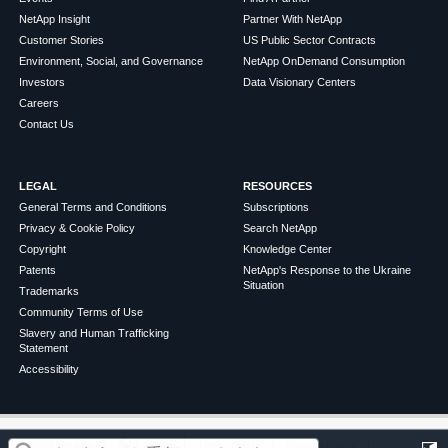
NetApp Insight
Partner With NetApp
Customer Stories
US Public Sector Contracts
Environment, Social, and Governance
NetApp OnDemand Consumption
Investors
Data Visionary Centers
Careers
Contact Us
LEGAL
RESOURCES
General Terms and Conditions
Subscriptions
Privacy & Cookie Policy
Search NetApp
Copyright
Knowledge Center
Patents
NetApp's Response to the Ukraine
Situation
Trademarks
Community Terms of Use
Slavery and Human Trafficking
Statement
Accessibility
この記事は役に立ちましたか？
©
2026
NetApp
English
Terms of Use
Privacy Policy