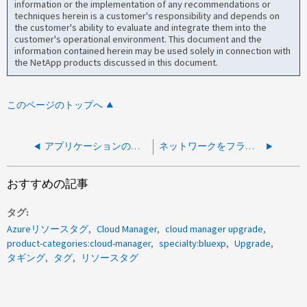
information or the implementation of any recommendations or
techniques herein is a customer's responsibility and depends on
the customer's ability to evaluate and integrate them into the
customer's operational environment. This document and the
information contained herein may be used solely in connection with
the NetApp products discussed in this document.
このページのトップへ
アプリケーションの設定ミスによりフェデレーションのセットアップに失敗
ネットワークをフラッディングするBlueXP Connectorからの複数のSet Diag要求
おすすめの記事
タグ
Azureリソースタグ
Cloud Manager
cloud manager upgrade
product-categories:cloud-manager
specialty:bluexp
Upgrade
タギング
タグ
リソースタグ