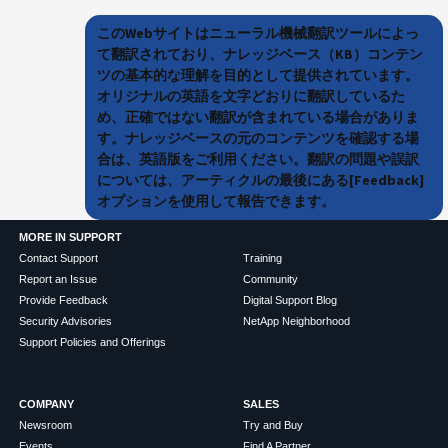
このWebサイトはニューラル機械翻訳ツールによっ
て翻訳されており、ナレッジベース（KB）コンテン
ツの基本的な理解を目的として提供されています。
オリジナルの英語を文字どおりに翻訳しているた
め、正確ではない翻訳が含まれている場合がありま
す。ナレッジベースの元のコンテンツを確認する場
合は、英語版をご利用ください。翻訳の問題や誤訳
については、アーティクルの最後にある[Feedback]
オプションを使用して報告できます。
MORE IN SUPPORT
Contact Support
Training
Report an Issue
Community
Provide Feedback
Digital Support Blog
Security Advisories
NetApp Neighborhood
Support Policies and Offerings
COMPANY
SALES
Newsroom
Try and Buy
Events
Find A Partner