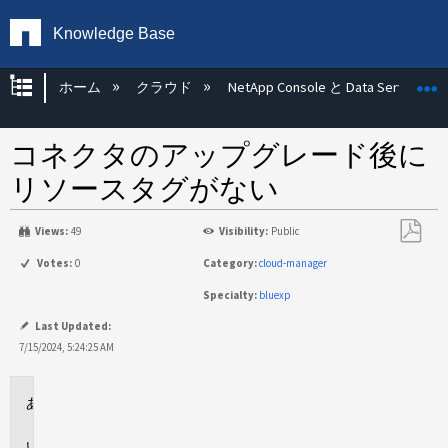
Knowledge Base
グローバル階層を展開/折りたたむ
ホーム
クラウド
NetApp Console と Data Services
コネクタのアップグレード後に
リソースタグがない
Views:
49
Visibility:
Public
PDF
Votes:
0
Category:
cloud-manager
と
Specialty:
bluexp
し
て
Last Updated:
保
7/15/2024, 5:24:25 AM
存
環
境
問