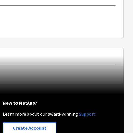
New to NetApp?
Learn more about our award-winning
Support
Create Account