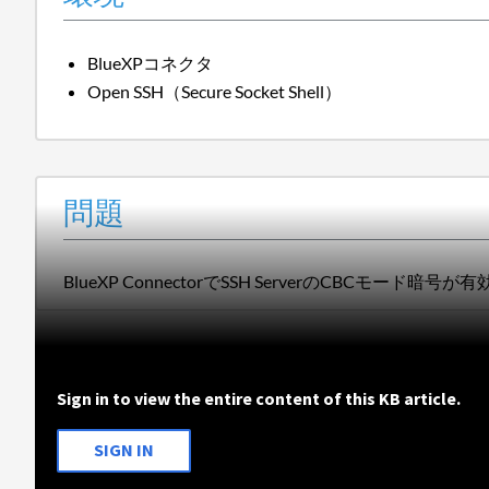
BlueXPコネクタ
Open SSH（Secure Socket Shell）
問題
BlueXP ConnectorでSSH ServerのCBCモ
Sign in to view the entire content of this KB article.
SIGN IN