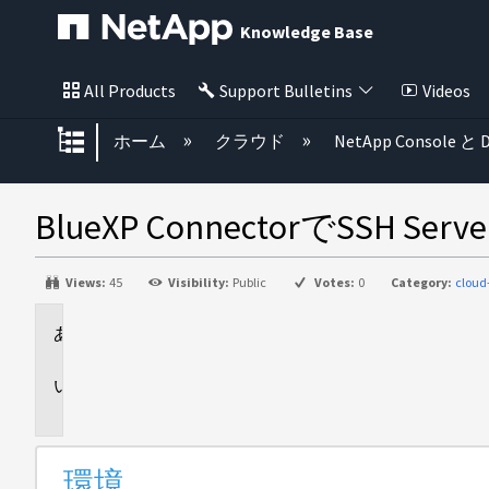
Knowledge Base
All Products
Support Bulletins
Videos
グローバル階層を展開/折りたた
ホーム
クラウド
NetApp Console と D
BlueXP ConnectorでSS
Views:
45
Visibility:
Public
Votes:
0
Category:
clou
環
境
問
題
環境