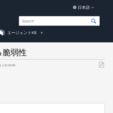
日本語
エージェントKB
なる脆弱性
, 1:53:54 PM
PDF
と
し
て
保
存