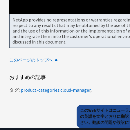
NetApp provides no representations or warranties regarding 
respect to any results that may be obtained by the use of 
and the use of this information or the implementation of a
and integrate them into the customer's operational envir
discussed in this document.
このページのトップへ
おすすめの記事
タグ
product-categories:cloud-manager
このWebサイトはニュー
の英語を文字どおりに翻訳
さい。翻訳の問題や誤訳につ