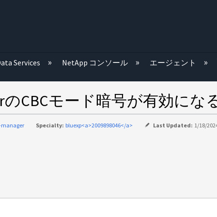
む
ata Services
NetApp コンソール
エージェント
H ServerのCBCモード暗号が有効に
d-manager
Specialty:
bluexp<a>2009898046</a>
Last Updated:
1/18/2024