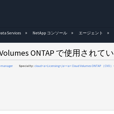
む
ata Services
NetApp コンソール
エージェント
olumes ONTAP で使用されて
d-manager
Specialty:
cloud<a>Licensing</a><a> Cloud Volumes ONTAP （CVO）