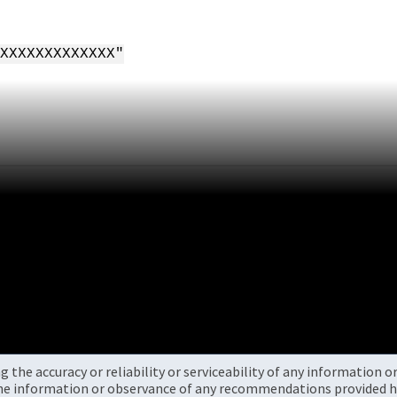
XXXXXXXXXXXXX"
the accuracy or reliability or serviceability of any information 
the information or observance of any recommendations provided he