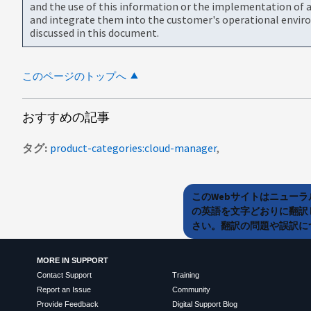
and the use of this information or the implementation of a
and integrate them into the customer's operational envir
discussed in this document.
このページのトップへ
おすすめの記事
タグ
product-categories:cloud-manager
このWebサイトはニュー
の英語を文字どおりに翻訳
さい。翻訳の問題や誤訳につ
MORE IN SUPPORT
Contact Support
Training
Report an Issue
Community
Provide Feedback
Digital Support Blog