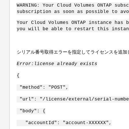
WARNING: Your Cloud Volumes ONTAP subsc
subscription as soon as possible to avo
Your Cloud Volumes ONTAP instance has b
you will be able to restart this instan
シリアル番号取得エラーを指定してライセンスを追加
Error:
license already exists
{
"method": "POST",
"url": "/license/external/serial-numbe
"body": {
"accountId": "account-XXXXXX",