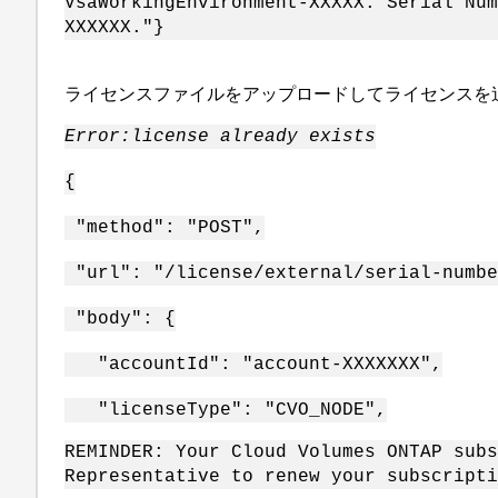
VsaWorkingEnvironment-XXXXX. Serial Num
XXXXXX."}
ライセンスファイルをアップロードしてライセンスを
Error:
license already exists
{
"method": "POST",
"url": "/license/external/serial-numbe
"body": {
"accountId": "account-XXXXXXX",
"licenseType": "CVO_NODE",
REMINDER: Your Cloud Volumes ONTAP subs
Representative to renew your subscript