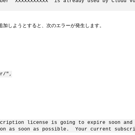
ber 'XXXXXXXXXXX' is already used by Cloud V
追加しようとすると、次のエラーが発生します。
r/",
cription license is going to expire soon and
ion as soon as possible. Your current subscri