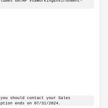
olumes ONTAP VsaWorkingEnvironment-
 you should contact your Sales
ption ends on 07/31/2024.