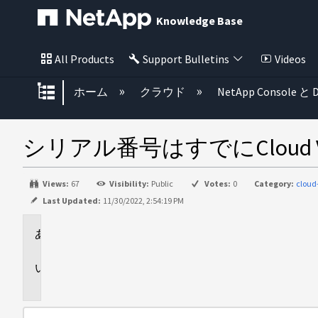
Knowledge Base
All Products
Support Bulletins
Videos
グローバル階層を展開/折りたた
ホーム
クラウド
NetApp Console と D
シリアル番号はすでにCloud V
Views:
67
Visibility:
Public
Votes:
0
Category:
clou
Last Updated:
11/30/2022, 2:54:19 PM
環
境
問
題