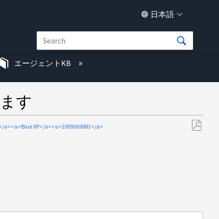
日本語
エージェントKB
います
</a><a>Blue XP</a><a>2009369881</a>
PDF
と
し
て
保
存