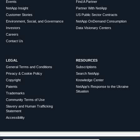
Events
Find A Partner
NetApp Insight
Partner With NetApp
Customer Stories
US Public Sector Contracts
Environment, Social, and Governance
NetApp OnDemand Consumption
Investors
Data Visionary Centers
Careers
Contact Us
LEGAL
RESOURCES
General Terms and Conditions
Subscriptions
Privacy & Cookie Policy
Search NetApp
Copyright
Knowledge Center
Patents
NetApp's Response to the Ukraine
Situation
Trademarks
Community Terms of Use
Slavery and Human Trafficking
Statement
この記事は役に立ちましたか？
Accessibility
はい
いいえ