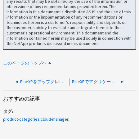
any results that may be obtained by the use of the information or
observance of any recommendations provided herein. The
information in this document is distributed AS IS and the use of this
information or the implementation of any recommendations or
techniques herein is a customer's responsibility and depends on
the customer's ability to evaluate and integrate them into the
customer's operational environment. This document and the
information contained herein may be used solely in connection with
the NetApp products discussed in this document.
このページのトップへ
BlueXPをアップグレードすると、OnPrem Working Environmentのステータスが失敗する
BlueXPでアグリゲートページがロードされません
おすすめの記事
タグ
product-categories:cloud-manager