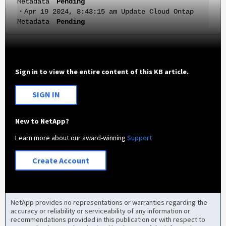
Metadata
Pending
・Apr 19 2024, 8:43:15 am Update Cloud Ontap
Metadata
Pending
Sign in to view the entire content of this KB article.
SIGN IN
New to NetApp?
Learn more about our award-winning
Support
Create Account
NetApp provides no representations or warranties regarding the
accuracy or reliability or serviceability of any information or
recommendations provided in this publication or with respect to