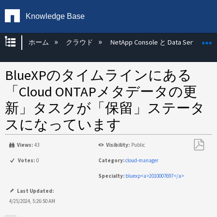
Knowledge Base
グローバル階層を展開/折りたたむ
ホーム
クラウド
NetApp Console と Data Services
BlueXPのタイムラインにある
「Cloud ONTAPメタデータの更
新」タスクが「保留」ステータ
スになっています
Views:
43
Visibility:
Public
PDF
Votes:
0
Category:
cloud-manager
と
Specialty:
bluexp<a>2010007697</a>
し
て
Last Updated:
保
4/25/2024, 5:26:50 AM
存