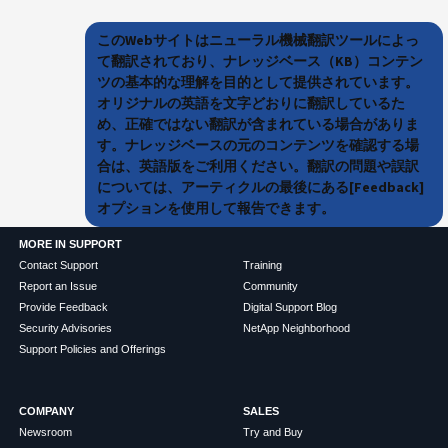
このWebサイトはニューラル機械翻訳ツールによっ
て翻訳されており、ナレッジベース（KB）コンテン
ツの基本的な理解を目的として提供されています。
オリジナルの英語を文字どおりに翻訳しているた
め、正確ではない翻訳が含まれている場合がありま
す。ナレッジベースの元のコンテンツを確認する場
合は、英語版をご利用ください。翻訳の問題や誤訳
については、アーティクルの最後にある[Feedback]
オプションを使用して報告できます。
MORE IN SUPPORT
Contact Support
Training
Report an Issue
Community
Provide Feedback
Digital Support Blog
Security Advisories
NetApp Neighborhood
Support Policies and Offerings
COMPANY
SALES
Newsroom
Try and Buy