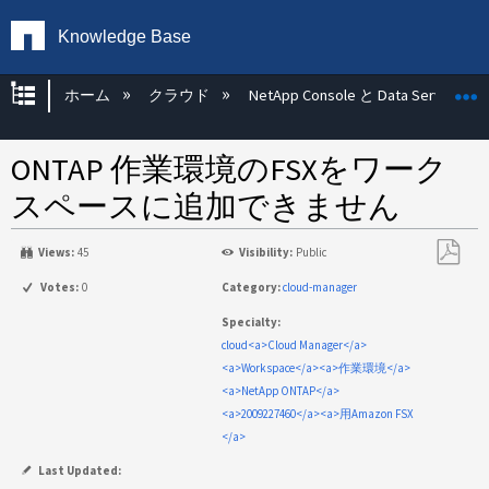
Knowledge Base
グローバル階層を展開/折りたたむ
ホーム
クラウド
NetApp Console と Data Services
ONTAP 作業環境のFSXをワーク
スペースに追加できません
Views:
45
Visibility:
Public
PDF
Votes:
0
Category:
cloud-manager
と
Specialty:
し
cloud<a>Cloud Manager</a>
て
<a>Workspace</a><a>作業環境</a>
保
<a>NetApp ONTAP</a>
存
<a>2009227460</a><a>用Amazon FSX
</a>
Last Updated: