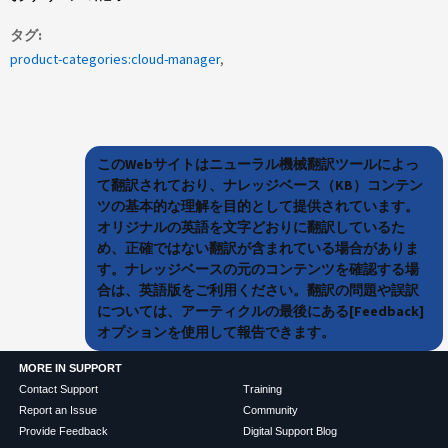
タグ
product-categories:cloud-manager
このWebサイトはニューラル機械翻訳ツールによっ
て翻訳されており、ナレッジベース（KB）コンテン
ツの基本的な理解を目的として提供されています。
オリジナルの英語を文字どおりに翻訳しているた
め、正確ではない翻訳が含まれている場合がありま
す。ナレッジベースの元のコンテンツを確認する場
合は、英語版をご利用ください。翻訳の問題や誤訳
については、アーティクルの最後にある[Feedback]
オプションを使用して報告できます。
MORE IN SUPPORT
Contact Support
Training
Report an Issue
Community
Provide Feedback
Digital Support Blog