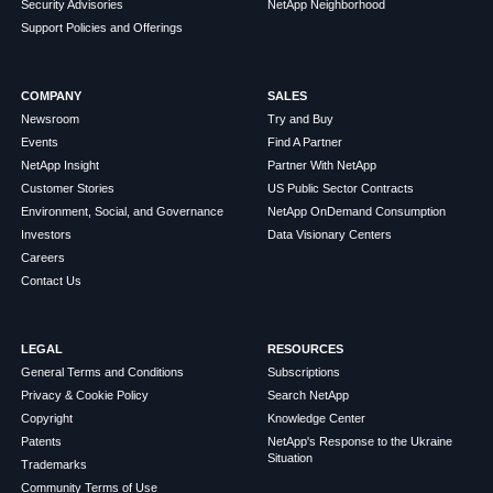
Security Advisories
NetApp Neighborhood
Support Policies and Offerings
COMPANY
SALES
Newsroom
Try and Buy
Events
Find A Partner
NetApp Insight
Partner With NetApp
Customer Stories
US Public Sector Contracts
Environment, Social, and Governance
NetApp OnDemand Consumption
Investors
Data Visionary Centers
Careers
Contact Us
LEGAL
RESOURCES
General Terms and Conditions
Subscriptions
Privacy & Cookie Policy
Search NetApp
Copyright
Knowledge Center
Patents
NetApp's Response to the Ukraine
Situation
Trademarks
Community Terms of Use