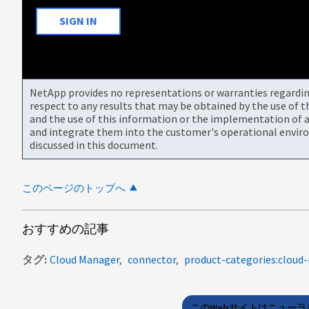
SIGN IN
NetApp provides no representations or warranties regarding 
respect to any results that may be obtained by the use of 
and the use of this information or the implementation of a
and integrate them into the customer's operational envir
discussed in this document.
このページのトップへ
おすすめの記事
タグ
Cloud Manager
connector
product-categories:cloud
このWebサイトはニュー