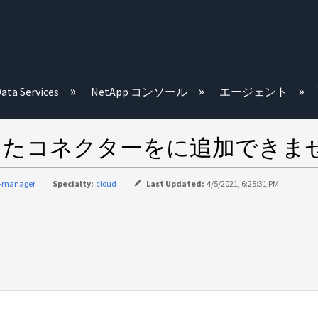
む
ata Services
NetApp コンソール
エージェント
コネクターをに追加できません Clo
d-manager
Specialty:
cloud
Last Updated:
4/5/2021, 6:25:31 PM