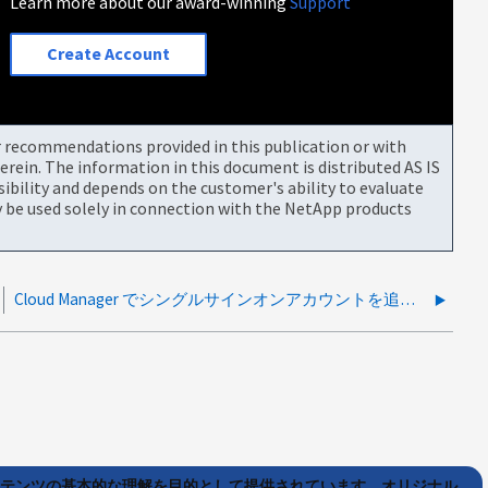
Learn more about our award-winning
Support
Create Account
or recommendations provided in this publication or with
rein. The information in this document is distributed AS IS
bility and depends on the customer's ability to evaluate
be used solely in connection with the NetApp products
Cloud Manager でシングルサインオンアカウントを追加できません
ンテンツの基本的な理解を目的として提供されています。オリジナル