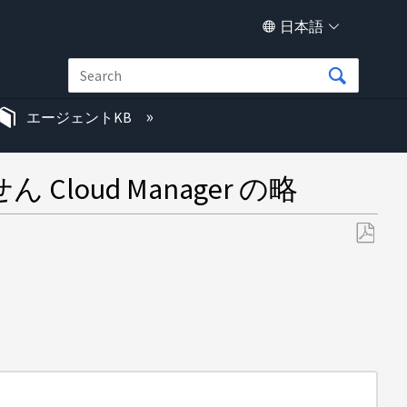
日本語
エージェントKB
ud Manager の略
PDF
と
し
て
保
存