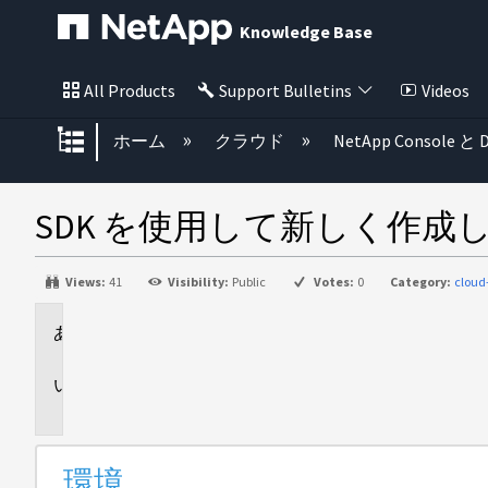
Knowledge Base
All Products
Support Bulletins
Videos
グローバル階層を展開/折りたた
ホーム
クラウド
NetApp Console と D
SDK を使用して新しく作成した
Views:
41
Visibility:
Public
Votes:
0
Category:
clou
環
境
問
題
環境