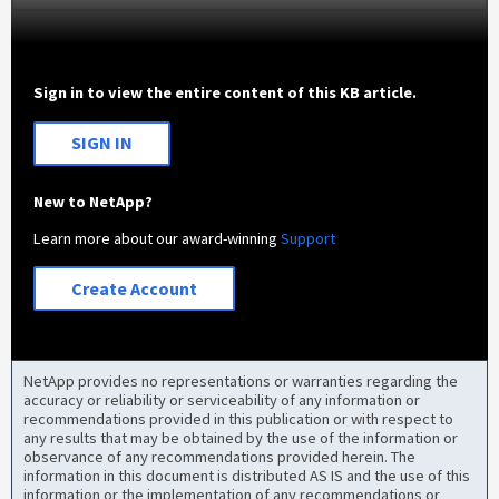
Sign in to view the entire content of this KB article.
SIGN IN
New to NetApp?
Learn more about our award-winning
Support
Create Account
NetApp provides no representations or warranties regarding the
accuracy or reliability or serviceability of any information or
recommendations provided in this publication or with respect to
any results that may be obtained by the use of the information or
observance of any recommendations provided herein. The
information in this document is distributed AS IS and the use of this
information or the implementation of any recommendations or