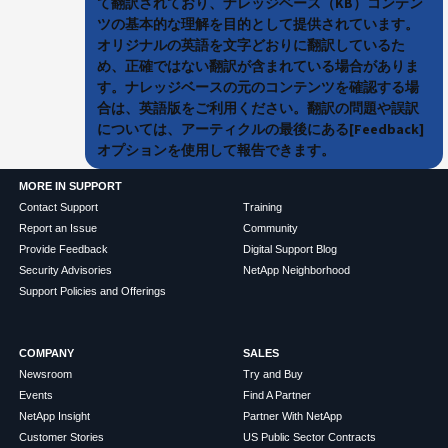
て翻訳されており、ナレッジベース（KB）コンテン
ツの基本的な理解を目的として提供されています。
オリジナルの英語を文字どおりに翻訳しているた
め、正確ではない翻訳が含まれている場合がありま
す。ナレッジベースの元のコンテンツを確認する場
合は、英語版をご利用ください。翻訳の問題や誤訳
については、アーティクルの最後にある[Feedback]
オプションを使用して報告できます。
MORE IN SUPPORT
Contact Support
Training
Report an Issue
Community
Provide Feedback
Digital Support Blog
Security Advisories
NetApp Neighborhood
Support Policies and Offerings
COMPANY
SALES
Newsroom
Try and Buy
Events
Find A Partner
NetApp Insight
Partner With NetApp
Customer Stories
US Public Sector Contracts