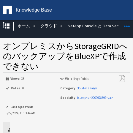
Knowledge Base
グローバル階層を展開/折りたたむ
ホーム
クラウド
NetApp Console と Data Services
オンプレミスからStorageGRIDへ
のバックアップをBlueXPで作成
できない
Views:
33
Visibility:
Public
PDF
Votes:
0
Category:
cloud-manager
と
Specialty:
bluexp<a>2009978692</a>
し
て
Last Updated:
保
5/27/2024, 11:53:44 AM
存
環