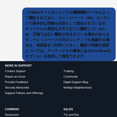
このWebサイトはニューラル機械翻訳ツールによっ
て翻訳されており、ナレッジベース（KB）コンテン
ツの基本的な理解を目的として提供されています。
オリジナルの英語を文字どおりに翻訳しているた
め、正確ではない翻訳が含まれている場合がありま
す。ナレッジベースの元のコンテンツを確認する場
合は、英語版をご利用ください。翻訳の問題や誤訳
については、アーティクルの最後にある[Feedback]
オプションを使用して報告できます。
MORE IN SUPPORT
Contact Support
Training
Report an Issue
Community
Provide Feedback
Digital Support Blog
Security Advisories
NetApp Neighborhood
Support Policies and Offerings
COMPANY
SALES
Newsroom
Try and Buy