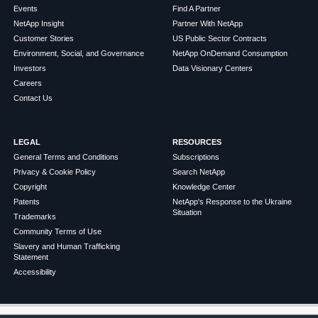
Events
Find A Partner
NetApp Insight
Partner With NetApp
Customer Stories
US Public Sector Contracts
Environment, Social, and Governance
NetApp OnDemand Consumption
Investors
Data Visionary Centers
Careers
Contact Us
LEGAL
RESOURCES
General Terms and Conditions
Subscriptions
Privacy & Cookie Policy
Search NetApp
Copyright
Knowledge Center
Patents
NetApp's Response to the Ukraine
Situation
Trademarks
Community Terms of Use
Slavery and Human Trafficking
Statement
Accessibility