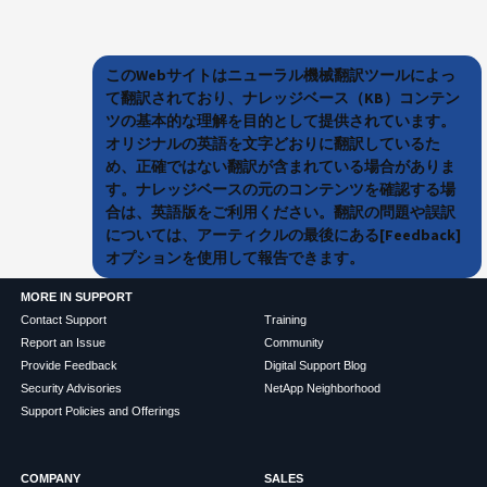
このWebサイトはニューラル機械翻訳ツールによっ
て翻訳されており、ナレッジベース（KB）コンテン
ツの基本的な理解を目的として提供されています。
オリジナルの英語を文字どおりに翻訳しているた
め、正確ではない翻訳が含まれている場合がありま
す。ナレッジベースの元のコンテンツを確認する場
合は、英語版をご利用ください。翻訳の問題や誤訳
については、アーティクルの最後にある[Feedback]
オプションを使用して報告できます。
MORE IN SUPPORT
Contact Support
Training
Report an Issue
Community
Provide Feedback
Digital Support Blog
Security Advisories
NetApp Neighborhood
Support Policies and Offerings
COMPANY
SALES