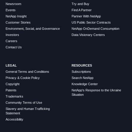
Newsroom
Try and Buy
Events
Find A Partner
NetApp Insight
Partner With NetApp
Customer Stories
US Public Sector Contracts
Environment, Social, and Governance
NetApp OnDemand Consumption
Investors
Data Visionary Centers
Careers
Contact Us
LEGAL
RESOURCES
General Terms and Conditions
Subscriptions
Privacy & Cookie Policy
Search NetApp
Copyright
Knowledge Center
Patents
NetApp's Response to the Ukraine
Situation
Trademarks
Community Terms of Use
Slavery and Human Trafficking
Statement
Accessibility