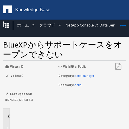
Knowledge Base
グローバル階層を展開/折りたたむ
ホーム
クラウド
NetApp Console と Data Services
BlueXPからサポートケースをオ
ープンできない
Views:
30
Visibility:
Public
PDF
Votes:
0
Category:
cloud-manager
と
Specialty:
cloud
し
て
Last Updated:
保
8/22/2025, 6:09:41 AM
存
環
境
問