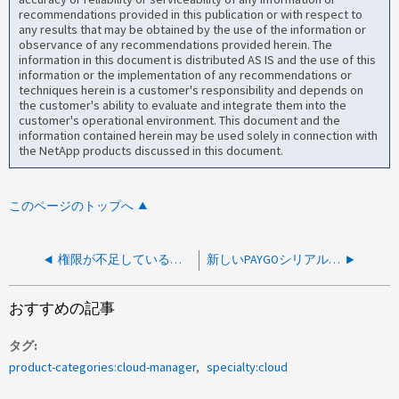
recommendations provided in this publication or with respect to
any results that may be obtained by the use of the information or
observance of any recommendations provided herein. The
information in this document is distributed AS IS and the use of this
information or the implementation of any recommendations or
techniques herein is a customer's responsibility and depends on
the customer's ability to evaluate and integrate them into the
customer's operational environment. This document and the
information contained herein may be used solely in connection with
the NetApp products discussed in this document.
このページのトップへ
権限が不足しているためFSx for ONTAP System Managerを開けません
新しいPAYGOシリアル番号でBlueXP でサポートケースをオープンできない
おすすめの記事
タグ
product-categories:cloud-manager
specialty:cloud