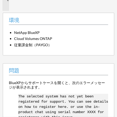
題
環境
NetApp BlueXP
Cloud Volumes ONTAP
従量課金制（PAYGO）
問題
BlueXPからサポートケースを開くと、次のエラーメッセー
ジが表示されます。
The selected system has not yet been
registered for support. You can see details
on how to register here. or use the in-
product chat using serial number XXXX for