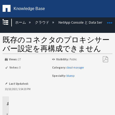
Knowledge Base
グローバル階層を展開/折りたたむ
ホーム
クラウド
NetApp Console と Data Services
既存のコネクタのプロキシサー
バー設定を再構成できません
Views:
27
Visibility:
Public
PDF
Votes:
0
Category:
cloud-manager
と
Specialty:
bluexp
し
て
Last Updated:
保
10/18/2023, 5:54:20 PM
存
環
境
問