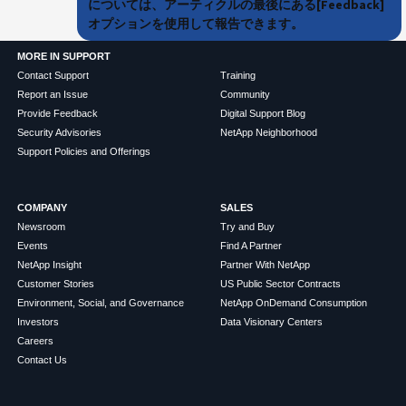
については、アーティクルの最後にある[Feedback]
オプションを使用して報告できます。
MORE IN SUPPORT
Contact Support
Training
Report an Issue
Community
Provide Feedback
Digital Support Blog
Security Advisories
NetApp Neighborhood
Support Policies and Offerings
COMPANY
SALES
Newsroom
Try and Buy
Events
Find A Partner
NetApp Insight
Partner With NetApp
Customer Stories
US Public Sector Contracts
Environment, Social, and Governance
NetApp OnDemand Consumption
Investors
Data Visionary Centers
Careers
Contact Us