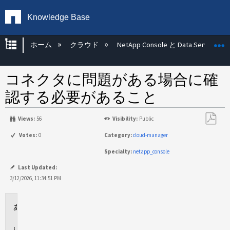
Knowledge Base
グローバル階層を展開/折りたたむ
ホーム
クラウド
NetApp Console と Data Services
コネクタに問題がある場合に確
認する必要があること
Views:
56
Visibility:
Public
PDF
Votes:
0
Category:
cloud-manager
と
Specialty:
netapp_console
し
て
Last Updated:
保
3/12/2026, 11:34:51 PM
存
環
境
回