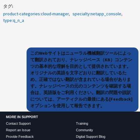
タグ
product-categories:cloud-manager
specialty:netapp_console
type:q_n_a
このWebサイトはニューラル機械翻訳ツールによっ
て翻訳されており、ナレッジベース（KB）コンテン
ツの基本的な理解を目的として提供されています。
オリジナルの英語を文字どおりに翻訳しているた
め、正確ではない翻訳が含まれている場合がありま
す。ナレッジベースの元のコンテンツを確認する場
合は、英語版をご利用ください。翻訳の問題や誤訳
については、アーティクルの最後にある[Feedback]
オプションを使用して報告できます。
MORE IN SUPPORT
Contact Support
Training
Report an Issue
Community
Provide Feedback
Digital Support Blog