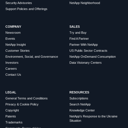
Security Advisories
NetApp Neighborhood
Support Policies and Offerings
COMPANY
SALES
Newsroom
Try and Buy
Events
Find A Partner
NetApp Insight
Partner With NetApp
Customer Stories
US Public Sector Contracts
Environment, Social, and Governance
NetApp OnDemand Consumption
Investors
Data Visionary Centers
Careers
Contact Us
LEGAL
RESOURCES
General Terms and Conditions
Subscriptions
Privacy & Cookie Policy
Search NetApp
Copyright
Knowledge Center
Patents
NetApp's Response to the Ukraine
Situation
Trademarks