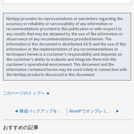
NetApp provides no representations or warranties regarding the
accuracy or reliability or serviceability of any information or
recommendations provided in this publication or with respect to
any results that may be obtained by the use of the information or
observance of any recommendations provided herein. The
information in this document is distributed AS IS and the use of this
information or the implementation of any recommendations or
techniques herein is a customer's responsibility and depends on
the customer's ability to evaluate and integrate them into the
customer's operational environment. This document and the
information contained herein may be used solely in connection with
the NetApp products discussed in this document.
このページのトップへ
構成バックアップを表示するためのコネクタ/ BlueXPのパスを教えてください
BlueXPでオンプレミスクラスタの管理者パスワードを変更する場合は、どうすればよいですか？
おすすめの記事