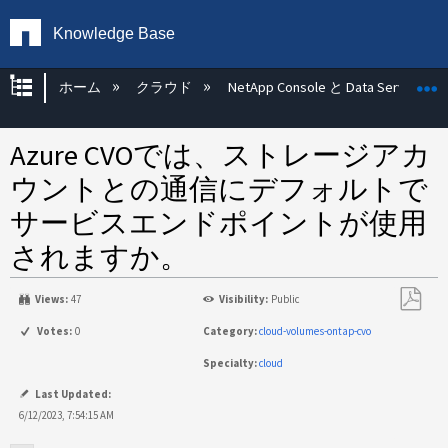
Knowledge Base
グローバル階層を展開/折りたたむ
ホーム
クラウド
NetApp Console と Data Services
Azure CVOでは、ストレージアカ
ウントとの通信にデフォルトで
サービスエンドポイントが使用
されますか。
Views:
47
Visibility:
Public
PDF
Votes:
0
Category:
cloud-volumes-ontap-cvo
と
Specialty:
cloud
し
て
Last Updated:
保
6/12/2023, 7:54:15 AM
存