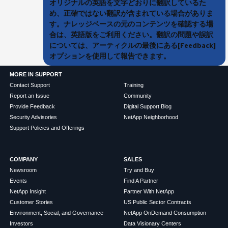
オリジナルの英語を文字どおりに翻訳しているた
め、正確ではない翻訳が含まれている場合がありま
す。ナレッジベースの元のコンテンツを確認する場
合は、英語版をご利用ください。翻訳の問題や誤訳
については、アーティクルの最後にある[Feedback]
オプションを使用して報告できます。
MORE IN SUPPORT
Contact Support
Training
Report an Issue
Community
Provide Feedback
Digital Support Blog
Security Advisories
NetApp Neighborhood
Support Policies and Offerings
COMPANY
SALES
Newsroom
Try and Buy
Events
Find A Partner
NetApp Insight
Partner With NetApp
Customer Stories
US Public Sector Contracts
Environment, Social, and Governance
NetApp OnDemand Consumption
Investors
Data Visionary Centers