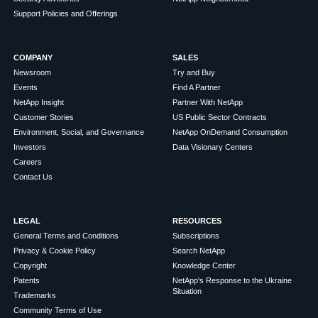
Support Policies and Offerings
COMPANY
SALES
Newsroom
Try and Buy
Events
Find A Partner
NetApp Insight
Partner With NetApp
Customer Stories
US Public Sector Contracts
Environment, Social, and Governance
NetApp OnDemand Consumption
Investors
Data Visionary Centers
Careers
Contact Us
LEGAL
RESOURCES
General Terms and Conditions
Subscriptions
Privacy & Cookie Policy
Search NetApp
Copyright
Knowledge Center
Patents
NetApp's Response to the Ukraine
Situation
Trademarks
Community Terms of Use