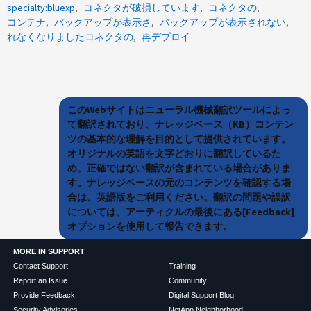
specialty:bluexp
コネクタが破損しています
コネクタの
コンテナ
バックアップが表示さ
バックアップが表示されない
れなくなりましたコネクタの
再デプロイ
このWebサイトはニューラル機械翻訳ツールによっ
て翻訳されており、ナレッジベース（KB）コンテン
ツの基本的な理解を目的として提供されています。
オリジナルの英語を文字どおりに翻訳しているた
め、正確ではない翻訳が含まれている場合がありま
す。ナレッジベースの元のコンテンツを確認する場
合は、英語版をご利用ください。翻訳の問題や誤訳
については、アーティクルの最後にある[Feedback]
オプションを使用して報告できます。
MORE IN SUPPORT
Contact Support
Training
Report an Issue
Community
Provide Feedback
Digital Support Blog
Security Advisories
NetApp Neighborhood