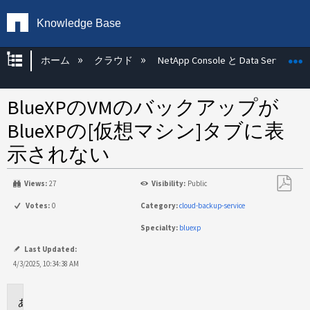
Knowledge Base
グローバル階層を展開/折りたたむ
ホーム
クラウド
NetApp Console と Data Services
BlueXPのVMのバックアップが
BlueXPの[仮想マシン]タブに表
示されない
Views:
27
Visibility:
Public
PDF
Votes:
0
Category:
cloud-backup-service
と
Specialty:
bluexp
し
て
Last Updated:
保
4/3/2025, 10:34:38 AM
存
環