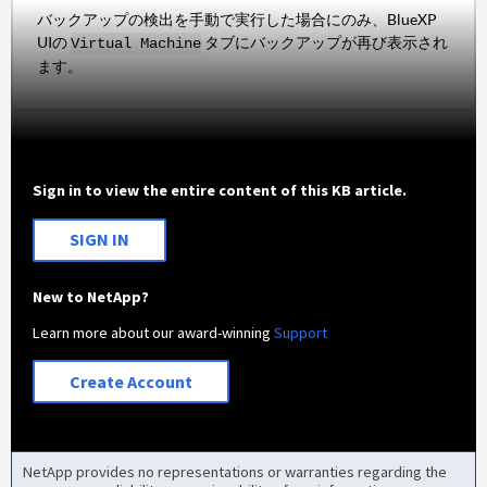
バックアップの検出を手動で実行した場合にのみ、BlueXP
UIの
タブにバックアップが再び表示され
Virtual Machine
ます。
Sign in to view the entire content of this KB article.
SIGN IN
New to NetApp?
Learn more about our award-winning
Support
Create Account
NetApp provides no representations or warranties regarding the