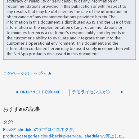
accuracy or reliability or serviceability of any information or
recommendations provided in this publication or with respect to
any results that may be obtained by the use of the information or
observance of any recommendations provided herein. The
information in this document is distributed AS IS and the use of this
information or the implementation of any recommendations or
techniques herein is a customer's responsibility and depends on
the customer's ability to evaluate and integrate them into the
customer's operational environment. This document and the
information contained herein may be used solely in connection with
the NetApp products discussed in this document.
このページのトップへ
ONTAP 9.13.1でBlueXPのクラウドバックアップファイルのリストアが遅い（GA）
デモライセンスがクラスタにインストールされているとBlueXPのボリュームレプリケーション要求が失敗する
おすすめの記事
タグ
BlueXP shedulerのデプロイコネクタ
product-categories:cloud-backup-service
shedulerの停止した